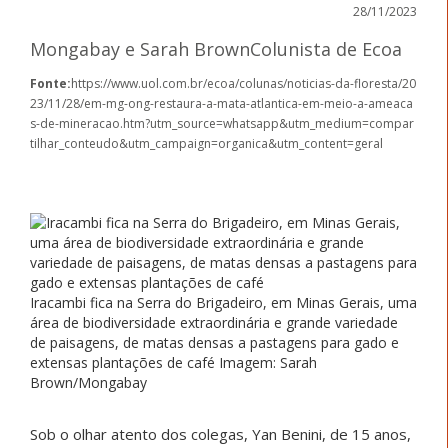
28/11/2023
Mongabay e Sarah BrownColunista de Ecoa
Fonte:
https://www.uol.com.br/ecoa/colunas/noticias-da-floresta/20
23/11/28/em-mg-ong-restaura-a-mata-atlantica-em-meio-a-ameaca
s-de-mineracao.htm?utm_source=whatsapp&utm_medium=compar
tilhar_conteudo&utm_campaign=organica&utm_content=geral
Iracambi fica na Serra do Brigadeiro, em Minas Gerais, uma
área de biodiversidade extraordinária e grande variedade
de paisagens, de matas densas a pastagens para gado e
extensas plantações de café Imagem: Sarah
Brown/Mongabay
Sob o olhar atento dos colegas, Yan Benini, de 15 anos,