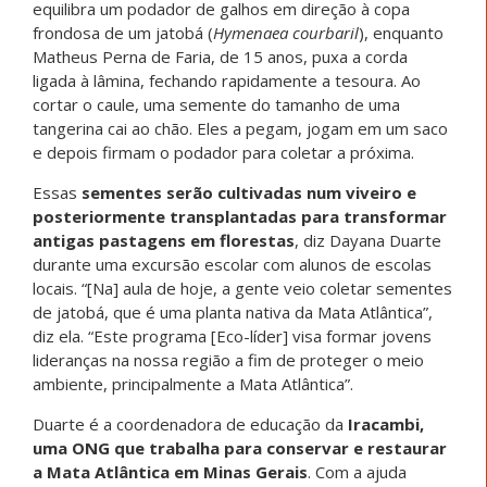
equilibra um podador de galhos em direção à copa
frondosa de um jatobá (
Hymenaea courbaril
), enquanto
Matheus Perna de Faria, de 15 anos, puxa a corda
ligada à lâmina, fechando rapidamente a tesoura. Ao
cortar o caule, uma semente do tamanho de uma
tangerina cai ao chão. Eles a pegam, jogam em um saco
e depois firmam o podador para coletar a próxima.
Essas
sementes serão cultivadas num viveiro e
posteriormente transplantadas para transformar
antigas pastagens em florestas
, diz Dayana Duarte
durante uma excursão escolar com alunos de escolas
locais. “[Na] aula de hoje, a gente veio coletar sementes
de jatobá, que é uma planta nativa da Mata Atlântica”,
diz ela. “Este programa [Eco-líder] visa formar jovens
lideranças na nossa região a fim de proteger o meio
ambiente, principalmente a Mata Atlântica”.
Duarte é a coordenadora de educação da
Iracambi,
uma ONG que trabalha para conservar e restaurar
a Mata Atlântica em Minas Gerais
. Com a ajuda