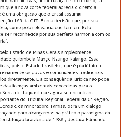
do Antonio Dias, autor da ação e do recurso, “a
m que a nova corte federal aprecia o direito à
ue é uma obrigação que o Brasil assumiu
venção 169 da OIT. É uma decisão que, por sua
téria, como pela relevância que tem em Belo
 ser reconhecida por sua perfeita harmonia com os
ia”.
o pelo Estado de Minas Gerais simplesmente
nidade quilombola Mango Nzungo Kaiango. Essa
icas, pois o Estado brasileiro, que é pluriétnico e
r previamente os povos e comunidades tradicionais
os diretamente. E a consequência jurídica não pode
e das licenças ambientais concedidas para o
Serra do Taquaril, que agora se encontram
ortante do Tribunal Regional Federal da 6ª Região.
 Gerais e da mineradora Tamisa, para um diálogo
avançando para alcançarmos na prática o paradigma da
Constituição brasileira de 1988”, destaca Edmundo