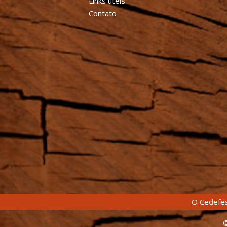
Links úteis
Contato
O Cedefes
©