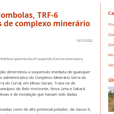
lombolas, TRF-6
Ca
s de complexo minerário
Pov
Que
19/12/2022
Qui
Mov
19/defesa-quilombolas-trf-suspende-licencas-mineradora
Ger
egião determinou a suspensão imediata de quaisquer
to administrativo do Complexo Minerário Serra do
Úl
rra do Curral, em Minas Gerais. Trata-se de
nicípios de Belo Horizonte, Nova Lima e Sabará.
évias e de instalação que haviam sido dadas
nciadas como de alto potencial poluidor, de classe 6,