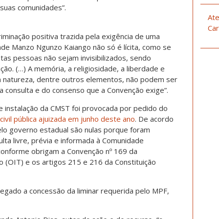
e suas comunidades”.
Ate
Car
minação positiva trazida pela exigência de uma
ade Manzo Ngunzo Kaiango não só é lícita, como se
tas pessoas não sejam invisibilizados, sendo
o. (…) A memória, a religiosidade, a liberdade e
 a natureza, dentre outros elementos, não podem ser
a consulta e do consenso que a Convenção exige”.
e instalação da CMST foi provocada por pedido do
civil pública ajuizada em junho deste ano
. De acordo
elo governo estadual são nulas porque foram
lta livre, prévia e informada à Comunidade
conforme obrigam a Convenção nº 169 da
o (OIT) e os artigos 215 e 216 da Constituição
 negado a concessão da liminar requerida pelo MPF,