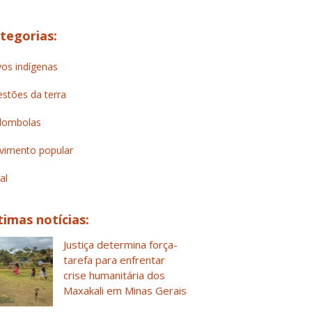
tegorias:
os indígenas
stões da terra
lombolas
imento popular
al
timas notícias:
Justiça determina força-
tarefa para enfrentar
crise humanitária dos
Maxakali em Minas Gerais