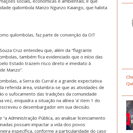
mações sociais, econômicas e ambientais; e que
nidade quilombola Manzo Ngunzo Kaiango, que habita
como quilombolas, faz parte de convenção da OIT
ouza Cruz entendeu que, além da “flagrante
ilombolas, também fica evidenciado que o início das
pelo Estado trazem risco direto e imediato à
ade Manzo”.
Che
lombolas, a Serra do Curral e a grande expectativa
Qui
a referida área, vislumbra-se que as atividades de
arão o sufocamento das tradições da comunidade
 vez, enquadra a situação na alínea ‘a’ item 1 do
, escreveu o desembargador em sua decisão.
 “a Administração Pública, ao analisar licenciamento
minadas possam impactar a vida dos povos
neira específica, conforme a particularidade do caso