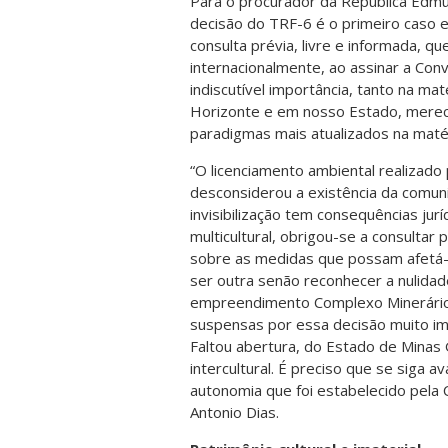
Para o procurador da República Edmun
decisão do TRF-6 é o primeiro caso e
consulta prévia, livre e informada, q
internacionalmente, ao assinar a Con
indiscutível importância, tanto na ma
Horizonte e em nosso Estado, merece
paradigmas mais atualizados na matér
“O licenciamento ambiental realizad
desconsiderou a existência da comu
invisibilização tem consequências juríd
multicultural, obrigou-se a consulta
sobre as medidas que possam afetá-l
ser outra senão reconhecer a nulidad
empreendimento Complexo Minerário 
suspensas por essa decisão muito imp
Faltou abertura, do Estado de Minas
intercultural. É preciso que se siga 
autonomia que foi estabelecido pela 
Antonio Dias.