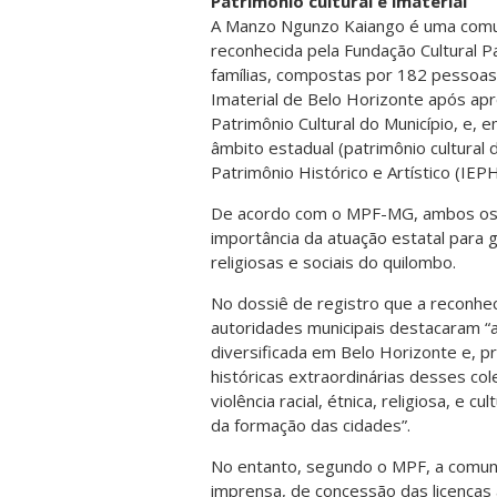
Patrimônio cultural e imaterial
A Manzo Ngunzo Kaiango é uma comun
reconhecida pela Fundação Cultural 
famílias, compostas por 182 pessoas.
Imaterial de Belo Horizonte após ap
Patrimônio Cultural do Município, e
âmbito estadual (patrimônio cultural 
Patrimônio Histórico e Artístico (IEPH
De acordo com o MPF-MG, ambos os re
importância da atuação estatal para g
religiosas e sociais do quilombo.
No dossiê de registro que a reconhec
autoridades municipais destacaram “
diversificada em Belo Horizonte e, p
históricas extraordinárias desses col
violência racial, étnica, religiosa, e 
da formação das cidades”.
No entanto, segundo o MPF, a comuni
imprensa, de concessão das licenças 