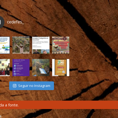
cedefes_
Seguir no Instagram
a a fonte.
a.