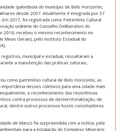
idade quilombola do município de Belo Horizonte,
Palmares desde 2007. Atualmente é integrada por 37
 Em 2017, foi registrada como Patrimônio Cultural
rovação unânime do Conselho Deliberativo do
, em 2018, recebeu o mesmo reconhecimento no
de Minas Gerais), pelo Instituto Estadual do
A).
gistros, municipal e estadual, ressaltaram a
arantir a manutenção das práticas culturais,
eu como patrimônio cultural de Belo Horizonte, as
a importância desses coletivos para uma cidade mais
rincipalmente, o reconhecimento das resistências
etivos contra processos de desterritorialização, de
cultural, dentre outros processos hostis constituidores
dade de Manzo foi surpreendida com a notícia, pela
ambientais para a instalação do Complexo Minerário