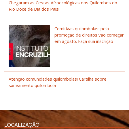
Chegaram as Cestas Afroecológicas dos Quilombos do
Rio Doce de Dia dos Pais!
Comitivas quilombolas: pela
promoção de direitos vão começar
em agosto. Faça sua inscrição
Atenção comunidades quilombolas! Cartilha sobre
saneamento quilombola
LOCALIZAÇÃO