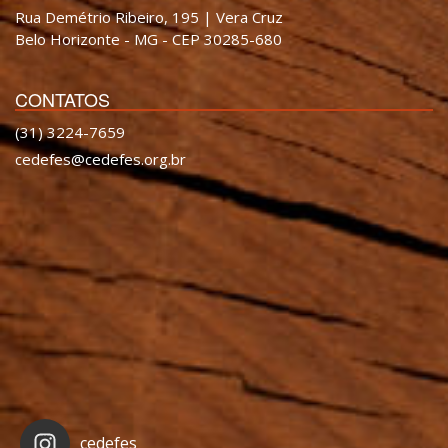
Rua Demétrio Ribeiro, 195 | Vera Cruz
Belo Horizonte - MG - CEP 30285-680
CONTATOS
(31) 3224-7659
cedefes@cedefes.org.br
cedefes_