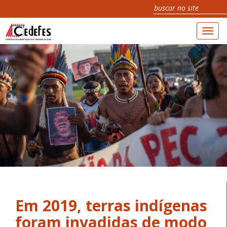
Toggl
naviga
Em 2019, terras indígenas
foram invadidas de modo