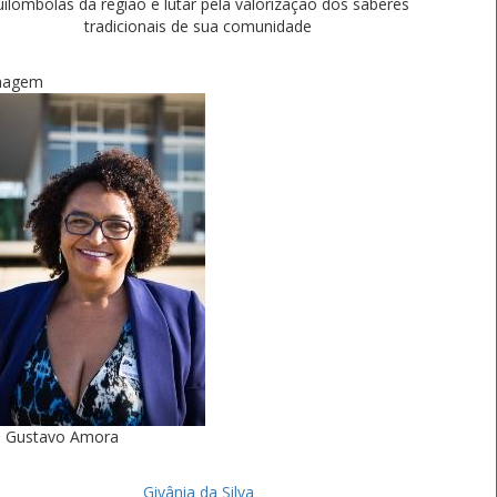
uilombolas da região e lutar pela valorização dos saberes
tradicionais de sua comunidade
magem
Gustavo Amora
Givânia da Silva