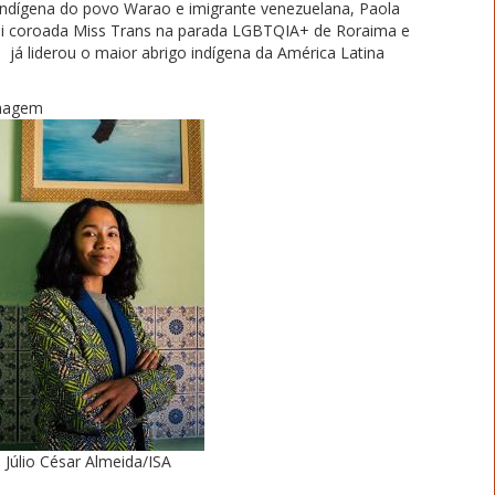
Indígena do povo Warao e imigrante venezuelana, Paola
oi coroada Miss Trans na parada LGBTQIA+ de Roraima e
já liderou o maior abrigo indígena da América Latina
magem
Júlio César Almeida/ISA