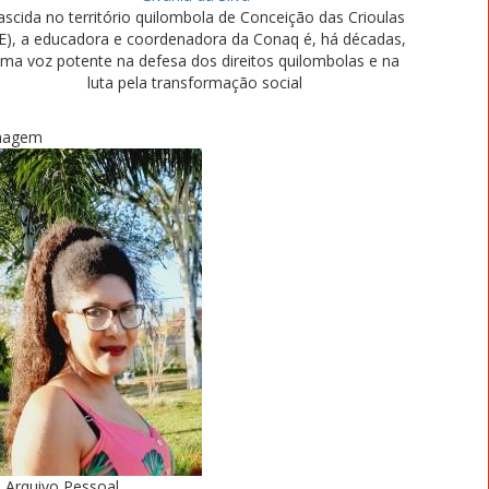
scida no território quilombola de Conceição das Crioulas
E), a educadora e coordenadora da Conaq é, há décadas,
ma voz potente na defesa dos direitos quilombolas e na
luta pela transformação social
magem
Arquivo Pessoal