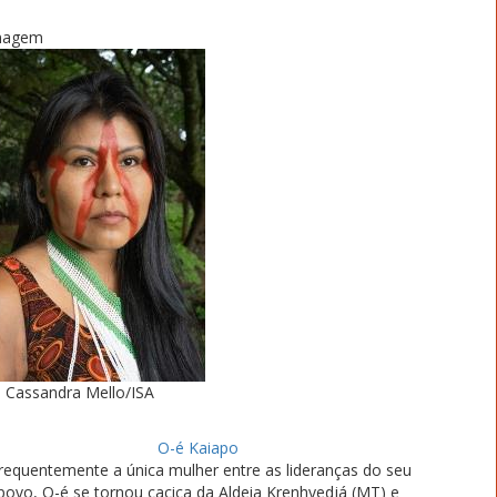
magem
Cassandra Mello/ISA
O-é Kaiapo
equentemente a única mulher entre as lideranças do seu
povo, O-é se tornou cacica da Aldeia Krenhyedjá (MT) e