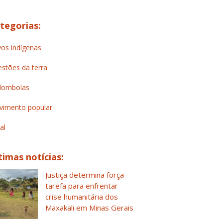
tegorias:
os indígenas
stões da terra
lombolas
imento popular
al
timas notícias:
Justiça determina força-
tarefa para enfrentar
crise humanitária dos
Maxakali em Minas Gerais