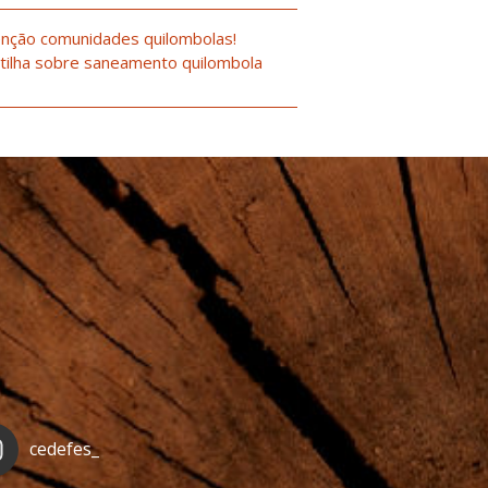
nção comunidades quilombolas!
tilha sobre saneamento quilombola
cedefes_