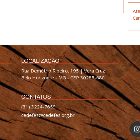
Ate
Car
LOCALIZAÇÃO
Rua Demétrio Ribeiro, 195 | Vera Cruz
Belo Horizonte - MG - CEP 30285-680
CONTATOS
(31) 3224-7659
cedefes@cedefes.org.br