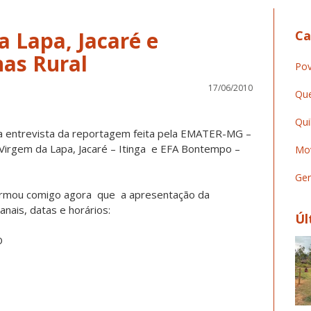
a Lapa, Jacaré e
Ca
as Rural
Pov
17/06/2010
Que
Qui
ma entrevista da reportagem feita pela EMATER-MG –
Virgem da Lapa, Jacaré – Itinga e EFA Bontempo –
Mov
Ger
firmou comigo agora que a apresentação da
nais, datas e horários:
Úl
O