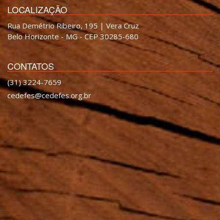
LOCALIZAÇÃO
Rua Demétrio Ribeiro, 195 | Vera Cruz
Belo Horizonte - MG - CEP 30285-680
CONTATOS
(31) 3224-7659
cedefes@cedefes.org.br