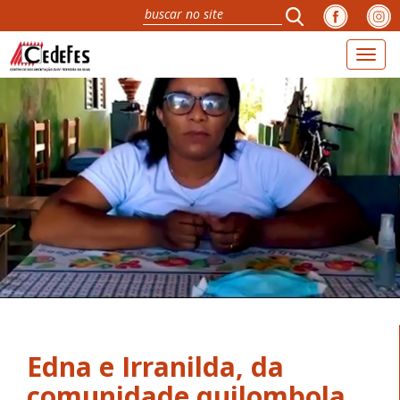
Toggl
naviga
Edna e Irranilda, da
comunidade quilombola