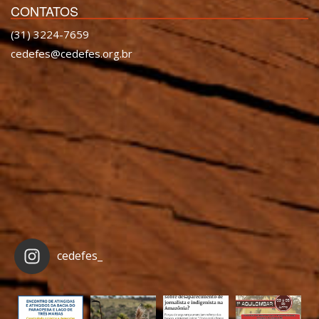
CONTATOS
(31) 3224-7659
cedefes@cedefes.org.br
cedefes_