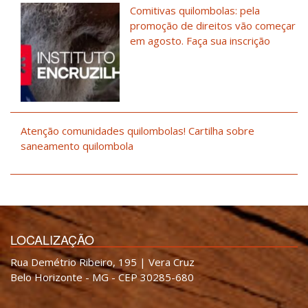
Comitivas quilombolas: pela
promoção de direitos vão começar
em agosto. Faça sua inscrição
Atenção comunidades quilombolas! Cartilha sobre
saneamento quilombola
LOCALIZAÇÃO
Rua Demétrio Ribeiro, 195 | Vera Cruz
Belo Horizonte - MG - CEP 30285-680