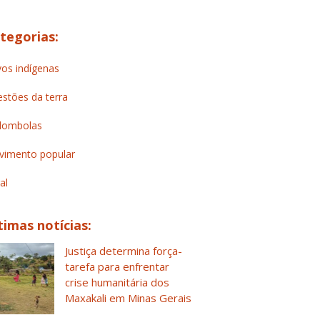
tegorias:
os indígenas
stões da terra
lombolas
imento popular
al
timas notícias:
Justiça determina força-
tarefa para enfrentar
crise humanitária dos
Maxakali em Minas Gerais