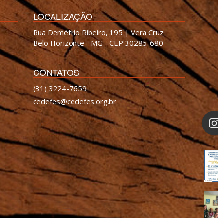
LOCALIZAÇÃO
Rua Demétrio Ribeiro, 195 | Vera Cruz
Belo Horizonte - MG - CEP 30285-680
CONTATOS
(31) 3224-7659
cedefes@cedefes.org.br