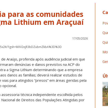
ia para as comunidades
Ca
igma Lithium em Araçuaí
Pov
Que
17/05/2026
Qui
G35x2It/?igsh=MXV2ejR3bDZubmZkbA%3D%3D
Mov
 de Araújo, proferida após audiência judicial em que
Ger
nfirmaram denúncias e danos previstos na ACP do
ntra a Sigma Lithium determinando que a empresa
aos danos as famílias; deverá realizar estudos de
Úl
de vias para atingidos “presos” em áreas geridas pela
 opcional.
 assessoria técnica independente escolhida pelos
ca Nacional de Direitos das Populações Atingidas por