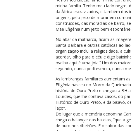
minha família. Tenho meu lado negro,
da África escravizados, e também dos i
origens, pelo jeito de morar em comuni
construções, das moradias de barro, se
Mãe Efigênia num jeito bem espontâne
No altar da matriarca, ficam as imagen
Santa Bárbara e outras católicas ao la
organização inclui a religiosidade, a cu
acordar, olho para o céu e digo baixinh
ovelha aqui é uma joia.” Um dos maiore
segundo, nunca pedi esmola, nunca me p
As lembranças familiares aumentam as 
Efigênia nasceu no Morro da Queimada
história de Ouro Preto e chegou a BH a
Lourdes, que lhe contava casos, do pai
Histórico de Ouro Preto, e da bisavó, 
laço”.
Do lugar que a memória denomina Cam
chega o balançar das bateias, “que a g
de ouro nos ribeirões. E o sabor das c