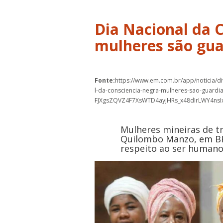
Dia Nacional da 
mulheres são gu
Fonte:
https://www.em.com.br/app/noticia/di
l-da-consciencia-negra-mulheres-sao-guard
FJXgsZQVZ4F7XsWTD4ayjHRs_x48dIrLWY4ns
Mulheres mineiras de t
Quilombo Manzo, em BH
respeito ao ser humano