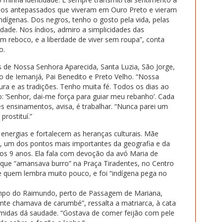
 dos antepassados que viveram em Ouro Preto e vieram
ndígenas. Dos negros, tenho o gosto pela vida, pelas
dade. Nos índios, admiro a simplicidades das
m reboco, e a liberdade de viver sem roupa”, conta
o.
s de Nossa Senhora Aparecida, Santa Luzia, São Jorge,
do de Iemanjá, Pai Benedito e Preto Velho. “Nossa
ltura e as tradições. Tenho muita fé. Todos os dias ao
o: ‘Senhor, dai-me força para guiar meu rebanho’. Cada
s ensinamentos, avisa, é trabalhar. “Nunca parei um
rostituí.”
energias e fortalecem as heranças culturais. Mãe
, um dos pontos mais importantes da geografia e da
os 9 anos. Ela fala com devoção da avó Maria de
 que “amansava burro” na Praça Tiradentes, no Centro
de quem lembra muito pouco, e foi “indígena pega no
po do Raimundo, perto de Passagem de Mariana,
ente chamava de carumbé”, ressalta a matriarca, à cata
omidas dá saudade. “Gostava de comer feijão com pele