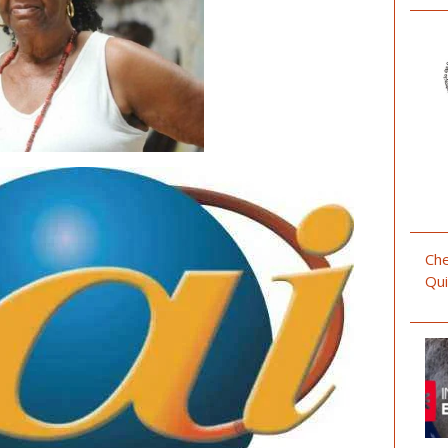
Che
Qui