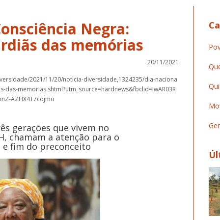
Consciência Negra:
Ca
ardiãs das memórias
Pov
20/11/2021
Que
versidade/2021/11/20/noticia-diversidade,1324235/dia-naciona
Qui
ias-das-memorias.shtml?utm_source=hardnews&fbclid=IwAR03R
IxnZ-AZHX4T7cojmo
Mov
Ger
rês gerações que vivem no
, chamam a atenção para o
 e fim do preconceito
Úl