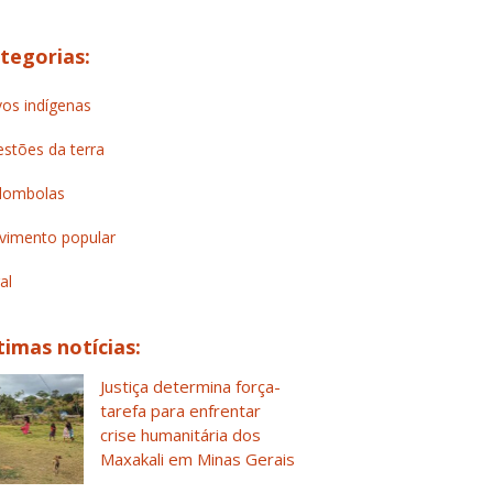
tegorias:
os indígenas
stões da terra
lombolas
imento popular
al
timas notícias:
Justiça determina força-
tarefa para enfrentar
crise humanitária dos
Maxakali em Minas Gerais