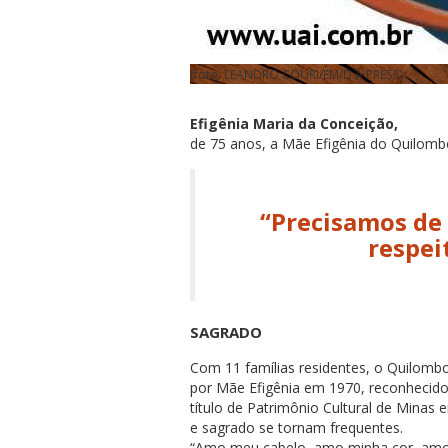
(foto: LEANDRO COURI/EM/D.A PRESS)
Efigênia Maria da Conceição,
de 75 anos, a Mãe Efigênia do Quilom
“Precisamos de 
respei
SAGRADO
Com 11 famílias residentes, o Quilombo
por Mãe Efigênia em 1970, reconhecid
título de Patrimônio Cultural de Minas
e sagrado se tornam frequentes.
“Amo meu cabelo, amo minha cor, amo m