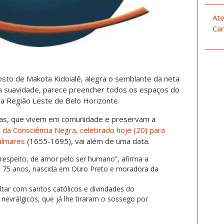
Ate
Car
rosto de Makota Kidoialê, alegra o semblante da neta
sa suavidade, parece preencher todos os espaços do
na Região Leste de Belo Horizonte.
ras, que vivem em comunidade e preservam a
l da Consciência Negra, celebrado hoje (20) para
almares
(1655-1695), vai além de uma data.
e respeito, de amor pelo ser humano”, afirma a
de 75 anos, nascida em Ouro Preto e moradora da
tar com santos católicos e divindades do
evrálgicos, que já lhe tiraram o sossego por