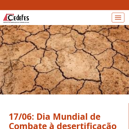
Toggl
naviga
17/06: Dia Mundial de
Combate à desertificação