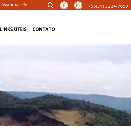
+55(31) 3224-7659
LINKS ÚTEIS
CONTATO