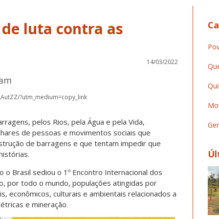
 de luta contra as
Ca
Pov
14/03/2022
Que
ram
Qui
XAutZZ/?utm_medium=copy_link
Mov
arragens, pelos Rios, pela Água e pela Vida,
Ger
lhares de pessoas e movimentos sociais que
nstrução de barragens e que tentam impedir que
Úl
istórias.
o o Brasil sediou o 1º Encontro Internacional dos
o, por todo o mundo, populações atingidas por
s, econômicos, culturais e ambientais relacionados a
tricas e mineração.