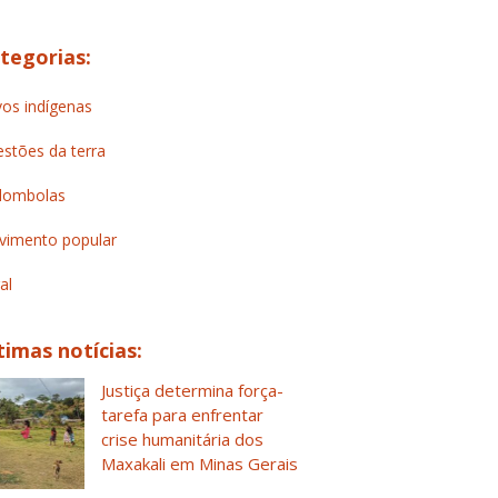
tegorias:
os indígenas
stões da terra
lombolas
imento popular
al
timas notícias:
Justiça determina força-
tarefa para enfrentar
crise humanitária dos
Maxakali em Minas Gerais