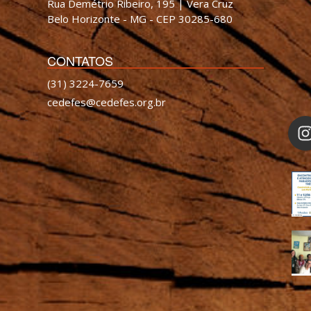
Rua Demétrio Ribeiro, 195 | Vera Cruz
Belo Horizonte - MG - CEP 30285-680
CONTATOS
(31) 3224-7659
cedefes@cedefes.org.br