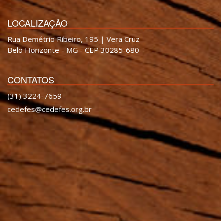
LOCALIZAÇÃO
Rua Demétrio Ribeiro, 195 | Vera Cruz
Belo Horizonte - MG - CEP 30285-680
CONTATOS
(31) 3224-7659
cedefes@cedefes.org.br