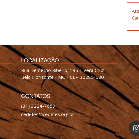
Ate
Car
LOCALIZAÇÃO
Rua Demétrio Ribeiro, 195 | Vera Cruz
Belo Horizonte - MG - CEP 30285-680
CONTATOS
(31) 3224-7659
cedefes@cedefes.org.br