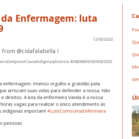
l da Enfermagem: luta
Ca
9
Pov
12/05/2020
Que
 from @cidafalabella I
Qui
neiroDeApoioACausaIndigena/photos/a.404806856265058/3002
Mov
Ger
 da enfermagem. Imenso orgulho e gratidão pela
ue arriscam suas vidas para defender a nossa. Não
 direitos. A luta da enfermeira Vanda é a nossa
Úl
 horas vagas para realizar o único atendimento às
das indígenas importam!
#
LuteComoUmaEnfermeira