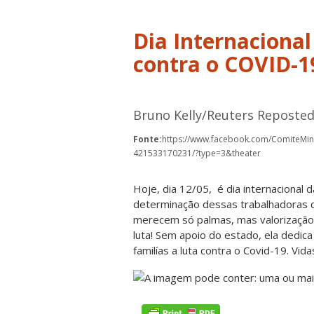
Dia Internaciona
contra o COVID-1
Bruno Kelly/Reuters Reposted
Fonte:
https://www.facebook.com/ComiteMi
421533170231/?type=3&theater
Hoje, dia 12/05, é dia internacional
determinação dessas trabalhadoras q
merecem só palmas, mas valorização e
luta! Sem apoio do estado, ela dedica
familías a luta contra o Covid-19. Vi