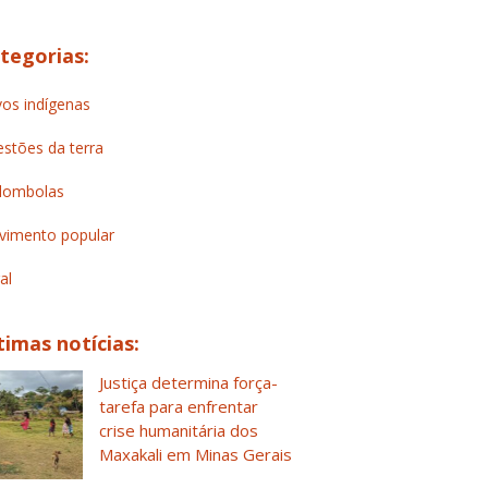
tegorias:
os indígenas
stões da terra
lombolas
imento popular
al
timas notícias:
Justiça determina força-
tarefa para enfrentar
crise humanitária dos
Maxakali em Minas Gerais