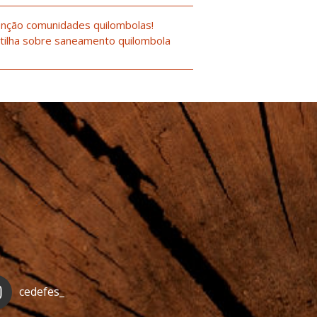
nção comunidades quilombolas!
tilha sobre saneamento quilombola
cedefes_