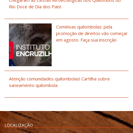
Rio Doce de Dia dos Pais!
Comitivas quilombolas: pela
promoção de direitos vão começar
em agosto. Faça sua inscrição
Atenção comunidades quilombolas! Cartilha sobre
saneamento quilombola
LOCALIZAÇÃO