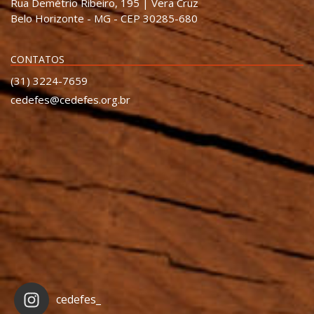
Rua Demétrio Ribeiro, 195 | Vera Cruz
Belo Horizonte - MG - CEP 30285-680
CONTATOS
(31) 3224-7659
cedefes@cedefes.org.br
cedefes_