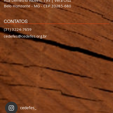
Rua Demétrio Ribeiro, 195 | Vera Cruz
Belo Horizonte - MG - CEP 30285-680
CONTATOS
(31) 3224-7659
cedefes@cedefes.org.br
cedefes_