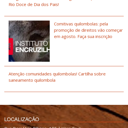
Rio Doce de Dia dos Pais!
Comitivas quilombolas: pela
promoção de direitos vão começar
em agosto. Faça sua inscrição
Atenção comunidades quilombolas! Cartilha sobre
saneamento quilombola
LOCALIZAÇÃO