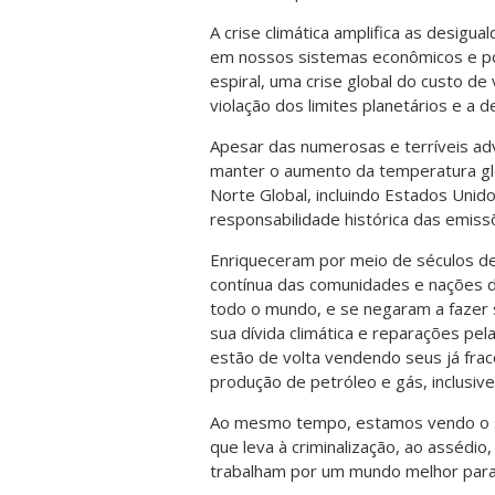
A crise climática amplifica as desigua
em nossos sistemas econômicos e pol
espiral, uma crise global do custo d
violação dos limites planetários e a 
Apesar das numerosas e terríveis adv
manter o aumento da temperatura glo
Norte Global, incluindo Estados Unid
responsabilidade histórica das emiss
Enriqueceram por meio de séculos de
contínua das comunidades e nações do
todo o mundo, e se negaram a fazer 
sua dívida climática e reparações pe
estão de volta vendendo seus já fra
produção de petróleo e gás, inclusive 
Ao mesmo tempo, estamos vendo o su
que leva à criminalização, ao assédi
trabalham por um mundo melhor para