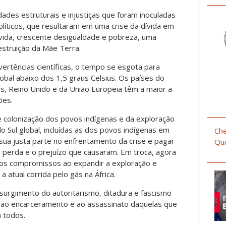
ldades estruturais e injustiças que foram inoculadas
íticos, que resultaram em uma crise da dívida em
e vida, crescente desigualdade e pobreza, uma
destruição da Mãe Terra.
ertências científicas, o tempo se esgota para
bal abaixo dos 1,5 graus Celsius. Os países do
os, Reino Unido e da União Europeia têm a maior a
ões.
 colonização dos povos indígenas e da exploração
 Sul global, incluídas as dos povos indígenas em
Che
sua justa parte no enfrentamento da crise e pagar
Qui
la perda e o prejuízo que causaram. Em troca, agora
cos compromissos ao expandir a exploração e
a atual corrida pelo gás na África.
rgimento do autoritarismo, ditadura e fascismo
o, ao encarceramento e ao assassinato daquelas que
 todos.