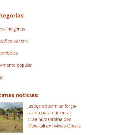
tegorias:
os indígenas
stões da terra
lombolas
imento popular
al
timas notícias:
Justiça determina força-
tarefa para enfrentar
crise humanitária dos
Maxakali em Minas Gerais