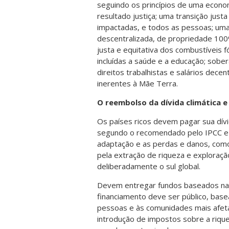
seguindo os princípios de uma econom
resultado justiça; uma transição jus
impactadas, e todos as pessoas; uma
descentralizada, de propriedade 10
justa e equitativa dos combustíveis fó
incluídas a saúde e a educação; sober
direitos trabalhistas e salários dece
inerentes à Mãe Terra.
O reembolso da dívida climática e
Os países ricos devem pagar sua dívi
segundo o recomendado pelo IPCC e pa
adaptação e as perdas e danos, com
pela extração de riqueza e explora
deliberadamente o sul global.
Devem entregar fundos baseados nas 
financiamento deve ser público, base
pessoas e às comunidades mais afeta
introdução de impostos sobre a riqu