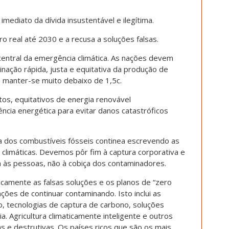
mediato da dívida insustentável e ilegítima.
o real até 2030 e a recusa a soluções falsas.
central da emergência climática. As nações devem
ação rápida, justa e equitativa da produção de
a manter-se muito debaixo de 1,5c.
os, equitativos de energia renovável
iência energética para evitar danos catastróficos
a dos combustíveis fósseis continea escrevendo as
 climáticas. Devemos pôr fim à captura corporativa e
a às pessoas, não à cobiça dos contaminadores.
amente as falsas soluções e os planos de “zero
enções de continuar contaminando. Isto inclui as
 tecnologias de captura de carbono, soluções
. Agricultura climaticamente inteligente e outros
das e destrutivas. Os países ricos que são os mais