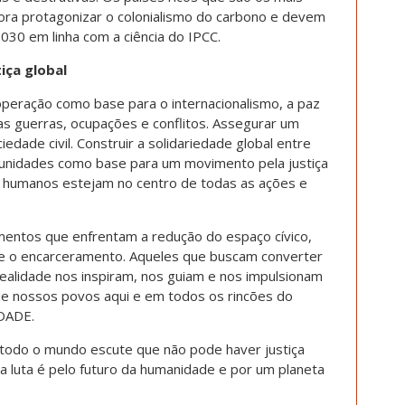
ra protagonizar o colonialismo do carbono e devem
30 em linha com a ciência do IPCC.
tiça global
ooperação como base para o internacionalismo, a paz
 as guerras, ocupações e conflitos. Assegurar um
edade civil. Construir a solidariedade global entre
munidades como base para um movimento pela justiça
os humanos estejam no centro de todas as ações e
ntos que enfrentam a redução do espaço cívico,
ão e o encarceramento. Aqueles que buscam converter
alidade nos inspiram, nos guiam e nos impulsionam
de nossos povos aqui e em todos os rincões do
DADE.
todo o mundo escute que não pode haver justiça
a luta é pelo futuro da humanidade e por um planeta