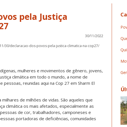
vos pela Justiça
Ca
27
Pov
30/11/2022
Que
/11/30/declaracao-dos-povos-pela-justica-climatica-na-cop27/
Qui
Mov
ndígenas, mulheres e movimentos de gênero, jovens,
Ger
justiça climática em todo o mundo, a nome de
de pessoas, reunidas aqui na Cop 27 em Sharm El
Úl
a milhares de milhões de vidas. São aqueles que
ça climática os mais afetados, especialmente as
 pessoas de cor, trabalhadores, camponeses e
pessoas portadoras de deficiências, comunidades