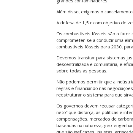
grandes contaminadores.
Além disso, exigimos o cancelamento i
A defesa de 1,5 c com objetivo de zer
Os combustíveis fósseis são o fator 
comprometer-se a conduzir uma elimin
combustíveis fósseis para 2030, par
Devemos transitar para sistemas just
descentralizada e comunitária, e efic
sobre todas as pessoas.
Não podemos permitir que a indústri
regras e financiando nas negociações
reestruturar o sistema para que sirv
Os governos devem recusar categoric
neto” que disfarça, as políticas e int
compensações, mercados de carbono,
baseadas na natureza, geo-engenharia
que são ineficazes, injustas, arrisca