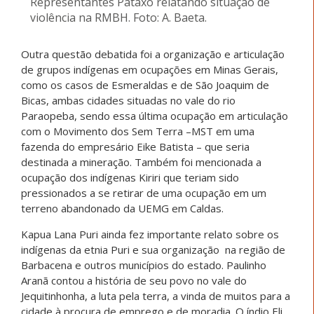
Representantes Pataxó relatando situação de
violência na RMBH. Foto: A. Baeta.
Outra questão debatida foi a organização e articulação
de grupos indígenas em ocupações em Minas Gerais,
como os casos de Esmeraldas e de São Joaquim de
Bicas, ambas cidades situadas no vale do rio
Paraopeba, sendo essa última ocupação em articulação
com o Movimento dos Sem Terra –MST em uma
fazenda do empresário Eike Batista – que seria
destinada a mineração. Também foi mencionada a
ocupação dos indígenas Kiriri que teriam sido
pressionados a se retirar de uma ocupação em um
terreno abandonado da UEMG em Caldas.
Kapua Lana Puri ainda fez importante relato sobre os
indígenas da etnia Puri e sua organização na região de
Barbacena e outros municípios do estado. Paulinho
Aranã contou a história de seu povo no vale do
Jequitinhonha, a luta pela terra, a vinda de muitos para a
cidade à procura de emprego e de moradia. O índio Eli