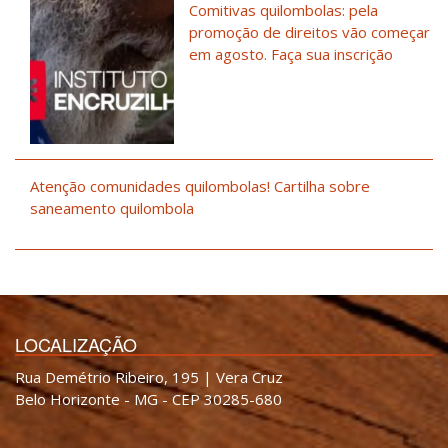
Comitivas quilombolas: pela
promoção de direitos vão começar
em agosto. Faça sua inscrição
Atenção comunidades quilombolas! Cartilha sobre
saneamento quilombola
LOCALIZAÇÃO
Rua Demétrio Ribeiro, 195 | Vera Cruz
Belo Horizonte - MG - CEP 30285-680