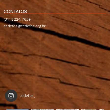
CONTATOS
(31) 3224-7659
cedefes@cedefes.org.br
cedefes_