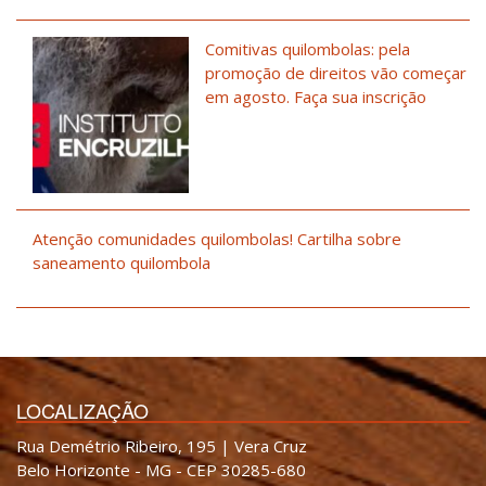
Comitivas quilombolas: pela
promoção de direitos vão começar
em agosto. Faça sua inscrição
Atenção comunidades quilombolas! Cartilha sobre
saneamento quilombola
LOCALIZAÇÃO
Rua Demétrio Ribeiro, 195 | Vera Cruz
Belo Horizonte - MG - CEP 30285-680