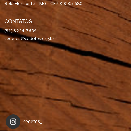
Belo Horizonte - MG - CEP 30285-680
CONTATOS
(31) 3224-7659
cedefes@cedefes.org.br
cedefes_