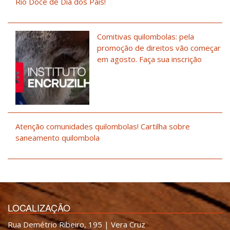
Rio Doce de Dia dos Pais!
Comitivas quilombolas: pela
promoção de direitos vão começar
em agosto. Faça sua inscrição
Atenção comunidades quilombolas! Cartilha sobre
saneamento quilombola
LOCALIZAÇÃO
Rua Demétrio Ribeiro, 195 | Vera Cruz