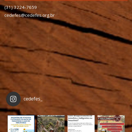
(31) 3224-7659
cedefes@cedefes.org.br
cedefes_