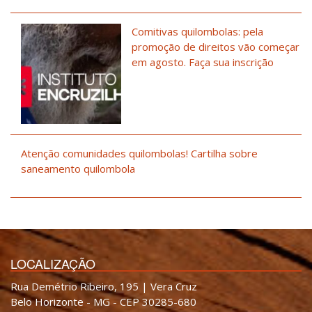
Comitivas quilombolas: pela
promoção de direitos vão começar
em agosto. Faça sua inscrição
Atenção comunidades quilombolas! Cartilha sobre
saneamento quilombola
LOCALIZAÇÃO
Rua Demétrio Ribeiro, 195 | Vera Cruz
Belo Horizonte - MG - CEP 30285-680