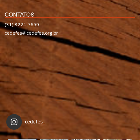
CONTATOS
(31) 3224-7659
cedefes@cedefes.org.br
cedefes_