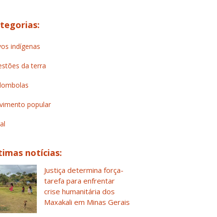
tegorias:
os indígenas
stões da terra
lombolas
imento popular
al
timas notícias:
Justiça determina força-
tarefa para enfrentar
crise humanitária dos
Maxakali em Minas Gerais