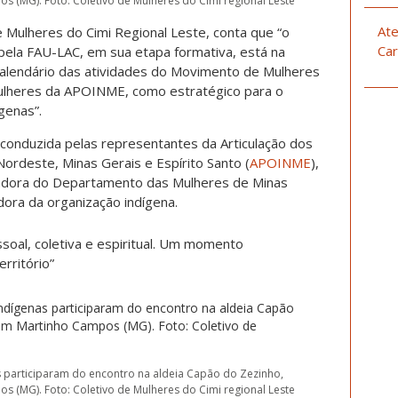
s (MG). Foto: Coletivo de Mulheres do Cimi regional Leste
Ate
e Mulheres do Cimi Regional Leste, conta que “o
Car
pela FAU-LAC, em sua etapa formativa, está na
calendário das atividades do Movimento de Mulheres
Mulheres da APOINME, como estratégico para o
genas”.
 conduzida pelas representantes da Articulação dos
rdeste, Minas Gerais e Espírito Santo (
APOINME
),
nadora do Departamento das Mulheres de Minas
adora da organização indígena.
soal, coletiva e espiritual. Um momento
rritório”
s participaram do encontro na aldeia Capão do Zezinho,
s (MG). Foto: Coletivo de Mulheres do Cimi regional Leste