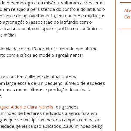
do desemprego e da miséria, voltaram a crescer na
 em relação à persistência do controle do latifúndio
Ate
aixo índice de aproveitamento, em que pese mudanças
Car
 agronegócio (associação do latifúndio com o
 e transnacional, com apoio – político e econômico –
a mídia).
demia da covid-19 permite ir além do que afirmei
to com a crítica ao modelo agroalimentar
a insustentabilidade do atual sistema
em larga escala de um pequeno número de espécies
extensas monoculturas e produção de animais
.
el Altieri e Clara Nicholls
, os grandes
milhões de hectares dedicados à agricultura em
agas que se multiplicam nestes campos com baixa
eidade genética são aplicados 2.300 milhões de kg