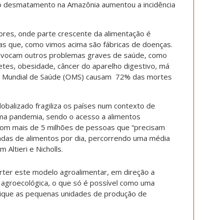
o desmatamento na Amazônia aumentou a incidência
ores, onde parte crescente da alimentação é
as que, como vimos acima são fábricas de doenças.
ovocam outros problemas graves de saúde, como
etes, obesidade, câncer do aparelho digestivo, má
ão Mundial de Saúde (OMS) causam 72% das mortes
lobalizado fragiliza os países num contexto de
ma pandemia, sendo o acesso a alimentos
 com mais de 5 milhões de pessoas que “precisam
das de alimentos por dia, percorrendo uma média
Altieri e Nicholls.
rter este modelo agroalimentar, em direção a
e agroecológica, o que só é possível como uma
plique as pequenas unidades de produção de