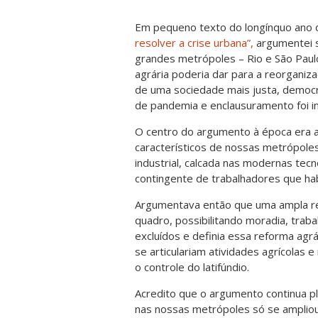
Em pequeno texto do longínquo ano
resolver a crise urbana”,
argumentei s
grandes metrópoles – Rio e São Paulo
agrária poderia dar para a reorganiza
de uma sociedade mais justa, democ
de pandemia e enclausuramento foi in
O centro do argumento à época era 
característicos de nossas metrópoles
industrial, calcada nas modernas tecn
contingente de trabalhadores que hab
Argumentava então que uma ampla re
quadro, possibilitando moradia, trab
excluídos e definia essa reforma agr
se articulariam atividades agrícolas
o controle do latifúndio.
Acredito que o argumento continua pl
nas nossas metrópoles só se amplio