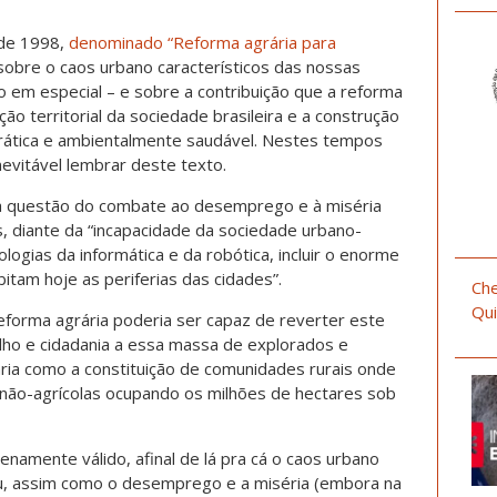
 de 1998,
denominado “Reforma agrária para
obre o caos urbano característicos das nossas
 em especial – e sobre a contribuição que a reforma
ção territorial da sociedade brasileira e a construção
rática e ambientalmente saudável. Nestes tempos
evitável lembrar deste texto.
a questão do combate ao desemprego e à miséria
, diante da “incapacidade da sociedade urbano-
ologias da informática e da robótica, incluir o enorme
itam hoje as periferias das cidades”.
Che
Qui
forma agrária poderia ser capaz de reverter este
alho e cidadania a essa massa de explorados e
ária como a constituição de comunidades rurais onde
 e não-agrícolas ocupando os milhões de hectares sob
enamente válido, afinal de lá pra cá o caos urbano
u, assim como o desemprego e a miséria (embora na