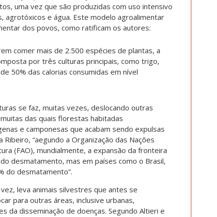
tos, uma vez que são produzidas com uso intensivo
s, agrotóxicos e água. Este modelo agroalimentar
mentar dos povos, como ratificam os autores:
em comer mais de 2.500 espécies de plantas, a
mposta por três culturas principais, como trigo,
 de 50% das calorias consumidas em nível
ras se faz, muitas vezes, deslocando outras
 muitas das quais florestas habitadas
dígenas e camponesas que acabam sendo expulsas
ia Ribeiro, “aegundo a Organização das Nações
ltura (FAO), mundialmente, a expansão da fronteira
 do desmatamento, mas em países como o Brasil,
0% do desmatamento”.
ez, leva animais silvestres que antes se
ar para outras áreas, inclusive urbanas,
 da disseminação de doenças. Segundo Altieri e