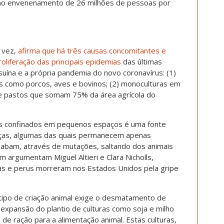
a no envenenamento de 26 milhões de pessoas por
a vez,
afirma que há três causas concomitantes e
liferação das principais epidemias
das últimas
 suína e a própria pandemia do novo coronavírus: (1)
ais como porcos, aves e bovinos; (2) monoculturas em
 e pastos que somam 75% da área agrícola do
is confinados em pequenos espaços é uma fonte
nças, algumas das quais permanecem apenas
acabam, através de mutações, saltando dos animais
argumentam Miguel Altieri e Clara Nicholls,
has e perus morreram nos Estados Unidos pela gripe
 tipo de criação animal exige o desmatamento de
expansão do plantio de culturas como soja e milho
e ração para a alimentação animal. Estas culturas,