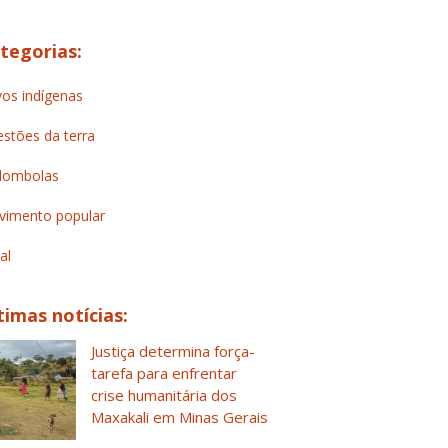
tegorias:
os indígenas
stões da terra
lombolas
imento popular
al
timas notícias:
Justiça determina força-
tarefa para enfrentar
crise humanitária dos
Maxakali em Minas Gerais