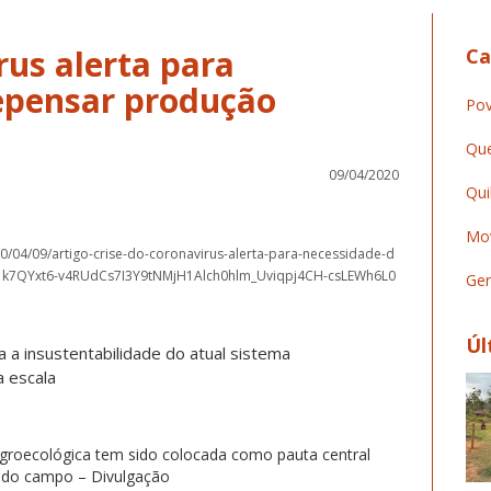
rus alerta para
Ca
epensar produção
Pov
Que
09/04/2020
Qui
Mov
20/04/09/artigo-crise-do-coronavirus-alerta-para-necessidade-d
R1k7QYxt6-v4RUdCs7I3Y9tNMjH1Alch0hlm_Uviqpj4CH-csLEWh6L0
Ger
Úl
a insustentabilidade do atual sistema
 escala
groecológica tem sido colocada como pauta central
 do campo – Divulgação