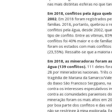
nas mais distintas esferas no que tan
Em 2018, conflitos pela água qu
2002
. Em 2018 foram registrados pe
famílias. 2018, portanto, quebrou o
conflitos pela água, desde 2002, qu
tipo de conflito. Entre as vítimas, 8
conflitos foi 40% maior e o de famíli
foram os estados com mais conflito
(23,55%). Ressalte-se que a maioria d
Em 2018, as mineradoras foram as
água (139 conflitos).
111 deles fora
28 por mineradoras nacionais. Três c
tragédia de Mariana da Samarco/Vale
do Baixo São Francisco Sergipano, n
contra os interesses especulativos i
contra as comunidades paraenses do 
mineração foram os mais altos em 201
por boa parte dos conflitos e das vi
não se restringe à mina explorada. E