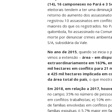
(14), 16 camponeses no Pará e 3 
eleitorais tendem a ter uma diminuiçã
retorno do aumento dos assassinatos
registrou 10 assassinatos em confl
maiores do que os registrados. No Pa
quilombola, foi assassinado na Comu
morte por denunciar crimes ambienta
S/A, subsidiária da Vale.
No ano de 2015
, quando se inicia o
vimos a extensão –
área – em disp
extraordinariamente em 163%, em 
mil hectares em conflito para 21 m
e 425 mil hectares implicada em c
da área total do país
, o que mostra
Em 2018, em relação a 2017, houv
no campo; 35% no número de pessoas 
em conflitos trabalhistas; e) 10% em
de famílias envolvidas em conflitos 
famílias expulsas; i) 5,7% maior em f