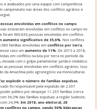
os e analisados por uma equipe com competência
o campesinato nas áreas dos conflitos agrários e
segue.
essoas envolvidas em conflitos no campo
.
as estiveram envolvidas em conflitos no campo no
te foram 960.630 pessoas envolvidas em conflitos
m aumento significativo de 35,6%
. Nos conflitos
8.080 famílias envolvidas em
conflitos por terra
,
 nesse caso um
aumento de 11%
. De 2015 a 2018,
vidas em conflitos na luta por terra no período da
 iniciada com o golpe parlamentar-jurídico-midiático.
s as pessoas envolvidas em conflitos agrários. Isso
asão da Amazônia pelo agronegócio via monoculturas.
faz explodir o número de famílias expulsas
.
vado foi responsável pela expulsão de 2.307
 poder público por despejar 11.235 famílias (cerca
com 36,3% das famílias expulsas; a região Sudeste,
e com 24,9%.
Em 2018, ano eleitoral, 28
m conflitos no campo, sendo 50% lideranças