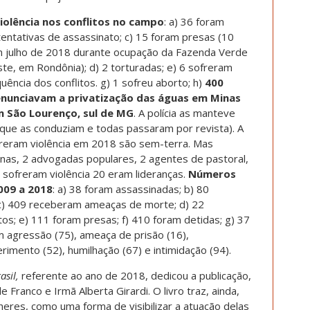
iolência nos conflitos no campo
: a) 36 foram
entativas de assassinato; c) 15 foram presas (10
 julho de 2018 durante ocupação da Fazenda Verde
ste, em Rondônia); d) 2 torturadas; e) 6 sofreram
ência dos conflitos. g) 1 sofreu aborto; h)
400
enunciavam a privatização das águas em Minas
m São Lourenço, sul de MG
. A polícia as manteve
 que as conduziam e todas passaram por revista). A
reram violência em 2018 são sem-terra. Mas
enas, 2 advogadas populares, 2 agentes de pastoral,
 sofreram violência 20 eram lideranças.
Números
009 a 2018
: a) 38 foram assassinadas; b) 80
 c) 409 receberam ameaças de morte; d) 22
s; e) 111 foram presas; f) 410 foram detidas; g) 37
m agressão (75), ameaça de prisão (16),
rimento (52), humilhação (67) e intimidação (94).
asil,
referente ao ano de 2018, dedicou a publicação,
e Franco e Irmã Alberta Girardi. O livro traz, ainda,
heres, como uma forma de visibilizar a atuação delas