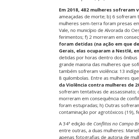
Em 2018, 482 mulheres sofreram v
ameaçadas de morte; b) 6 sofreram t
mulheres sem-terra foram presas em
Vale, no município de Alvorada do Oe
ferimentos; f) 2 morreram em consequ
foram detidas (na ação em que d
Gerais, elas ocuparam a Nestlé, e
detidas por horas dentro dos ônibus
grande maioria das mulheres que sof
também sofreram violência: 13 indíg
8 quilombolas. Entre as mulheres que
da Violência contra mulheres de 2
sofreram tentativas de assassinato;
morreram em consequência de conflito
foram estupradas; h) Outras sofrera
contaminação por agrotóxicos (19), fe
A 34ª edição de
Conflitos no Campo Br
entre outras, a duas mulheres: Mariell
apenas fotografias de autoria de mul