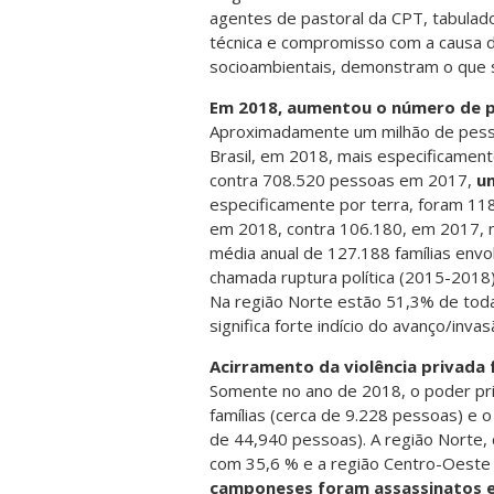
agentes de pastoral da CPT, tabulad
técnica e compromisso com a causa d
socioambientais, demonstram o que 
Em 2018, aumentou o número de p
Aproximadamente um milhão de pesso
Brasil, em 2018, mais especificamen
contra 708.520 pessoas em 2017,
u
especificamente por terra, foram 11
em 2018, contra 106.180, em 2017,
média anual de 127.188 famílias envol
chamada ruptura política (2015-2018),
Na região Norte estão 51,3% de toda
significa forte indício do avanço/inv
Acirramento da violência privada 
Somente no ano de 2018, o poder pri
famílias (cerca de 9.228 pessoas) e o
de 44,940 pessoas). A região Norte, 
com 35,6 % e a região Centro-Oest
camponeses foram assassinatos e