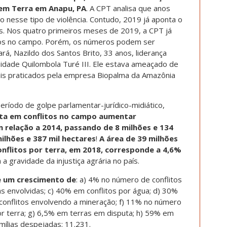
Sem Terra em Anapu, PA
. A CPT analisa que anos
o nesse tipo de violência. Contudo, 2019 já aponta o
. Nos quatro primeiros meses de 2019, a CPT já
itos no campo. Porém, os números podem ser
rá, Nazildo dos Santos Brito, 33 anos, liderança
nidade Quilombola Turé III. Ele estava ameaçado de
is praticados pela empresa Biopalma da Amazônia
 período de golpe parlamentar-jurídico-midiático,
uta em conflitos no campo aumentar
relação a 2014, passando de 8 milhões e 134
ilhões e 387 mil hectares
!
A área de 39 milhões
onflitos por terra, em 2018, corresponde a 4,6%
 a gravidade da injustiça agrária no país.
e um crescimento de
: a) 4% no número de conflitos
envolvidas; c) 40% em conflitos por água; d) 30%
 conflitos envolvendo a mineração; f) 11% no número
por terra; g) 6,5% em terras em disputa; h) 59% em
amílias despejadas: 11.231.