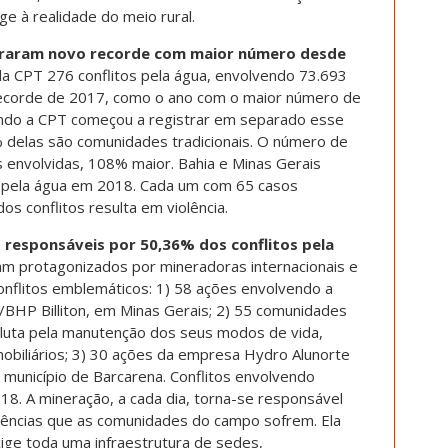
ge à realidade do meio rural.
ebraram novo recorde com maior número desde
la CPT 276 conflitos pela água, envolvendo 73.693
 recorde de 2017, como o ano com o maior número de
ando a CPT começou a registrar em separado esse
5% delas são comunidades tradicionais. O número de
as envolvidas, 108% maior. Bahia e Minas Gerais
s pela água em 2018. Cada um com 65 casos
os conflitos resulta em violência.
 responsáveis por 50,36% dos conflitos pela
m protagonizados por mineradoras internacionais e
onflitos emblemáticos: 1) 58 ações envolvendo a
/BHP Billiton, em Minas Gerais; 2) 55 comunidades
a luta pela manutenção dos seus modos de vida,
mobiliários; 3) 30 ações da empresa Hydro Alunorte
município de Barcarena. Conflitos envolvendo
8. A mineração, a cada dia, torna-se responsável
olências que as comunidades do campo sofrem. Ela
xige toda uma infraestrutura de sedes,