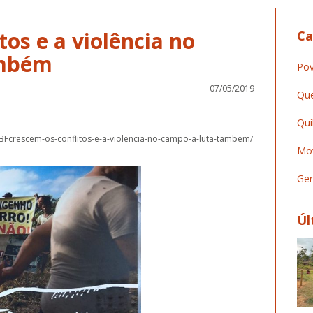
tos e a violência no
Ca
ambém
Pov
07/05/2019
Que
Qui
%BFcrescem-os-conflitos-e-a-violencia-no-campo-a-luta-tambem/
Mov
Ger
Úl