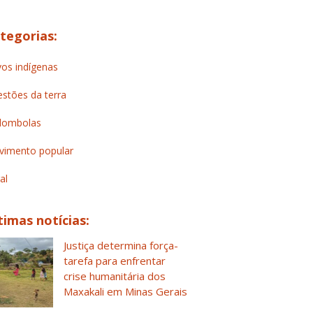
tegorias:
os indígenas
stões da terra
lombolas
imento popular
al
timas notícias:
Justiça determina força-
tarefa para enfrentar
crise humanitária dos
Maxakali em Minas Gerais