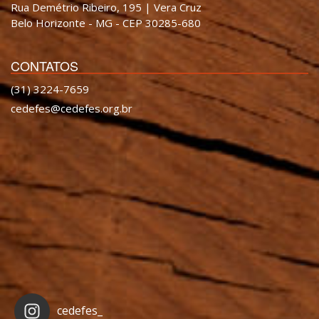
Rua Demétrio Ribeiro, 195 | Vera Cruz
Belo Horizonte - MG - CEP 30285-680
CONTATOS
(31) 3224-7659
cedefes@cedefes.org.br
cedefes_