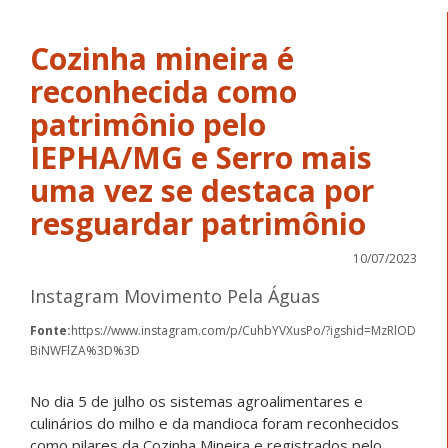
Cozinha mineira é
reconhecida como
patrimônio pelo
IEPHA/MG e Serro mais
uma vez se destaca por
resguardar patrimônio
10/07/2023
Instagram Movimento Pela Águas
Fonte:
https://www.instagram.com/p/CuhbYVXusPo/?igshid=MzRlOD
BiNWFlZA%3D%3D
No dia 5 de julho os sistemas agroalimentares e
culinários do milho e da mandioca foram reconhecidos
como pilares da Cozinha Mineira e registrados pelo