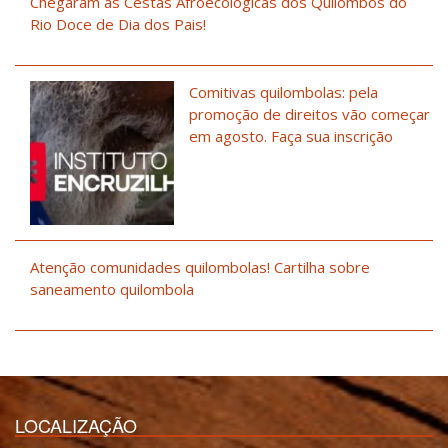
Chegaram as Cestas Afroecológicas dos Quilombos do
Rio Doce de Dia dos Pais!
Comitivas quilombolas: pela
promoção de direitos vão começar
em agosto. Faça sua inscrição
Atenção comunidades quilombolas! Cartilha sobre
saneamento quilombola
LOCALIZAÇÃO