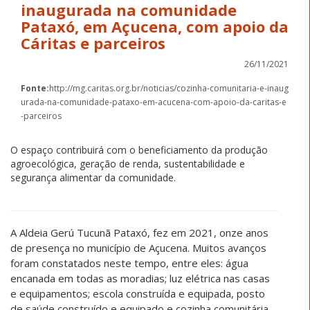
inaugurada na comunidade
Pataxó, em Açucena, com apoio da
Cáritas e parceiros
26/11/2021
Fonte:
http://mg.caritas.org.br/noticias/cozinha-comunitaria-e-inaug
urada-na-comunidade-pataxo-em-acucena-com-apoio-da-caritas-e
-parceiros
O espaço contribuirá com o beneficiamento da produção
agroecológica, geração de renda, sustentabilidade e
segurança alimentar da comunidade.
A Aldeia Gerú Tucunã Pataxó, fez em 2021, onze anos
de presença no município de Açucena. Muitos avanços
foram constatados neste tempo, entre eles: água
encanada em todas as moradias; luz elétrica nas casas
e equipamentos; escola construída e equipada, posto
de saúde construído e equipado e cozinha comunitária