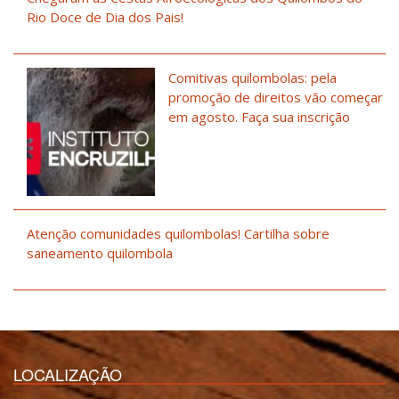
Rio Doce de Dia dos Pais!
Comitivas quilombolas: pela
promoção de direitos vão começar
em agosto. Faça sua inscrição
Atenção comunidades quilombolas! Cartilha sobre
saneamento quilombola
LOCALIZAÇÃO