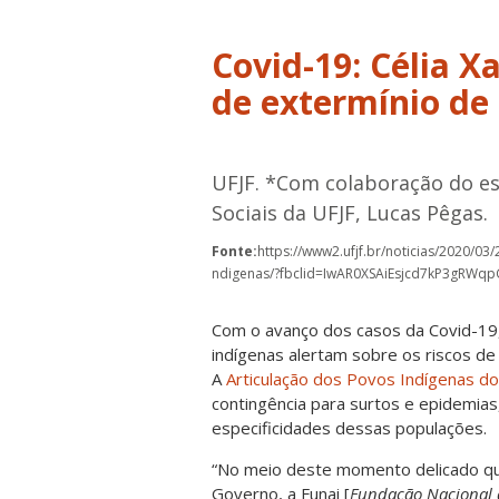
Covid-19: Célia X
de extermínio de
UFJF. *Com colaboração do e
Sociais da UFJF, Lucas Pêgas.
Fonte:
https://www2.ufjf.br/noticias/2020/03/
ndigenas/?fbclid=IwAR0XSAiEsjcd7kP3gRWq
Com o avanço dos casos da Covid-19,
indígenas alertam sobre os riscos de
A
Articulação dos Povos Indígenas do 
contingência para surtos e epidemia
especificidades dessas populações.
“No meio deste momento delicado q
Governo, a Funai [
Fundação Nacional 