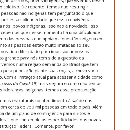
agine para nós, povos indígenas, que vivemos nessa
 coletivo. De repente, temos que restringir
s pessoas não indígenas têm perguntado o que
z por essa solidariedade que essa convivência
 nós, povos indígenas, isso não é novidade. Isso
Percebemos que nesse momento há uma dificuldade
smo das pessoas que apoiam a questão indígena em
nto as pessoas estão muito limitadas ao seu
emos tido dificuldade para impulsionar nossas
to grande para nós tem sido a questão da
vivemos numa região semiárida do Brasil que tem
que a população plante suas roças, a chuva varia
ro. Com a limitação atual para acessar a cidade como
s casos da Covid-19
] mais segura e como não temos
s lideranças indígenas, temos essa preocupação.
lemas estruturais no atendimento à saúde das
om cerca de 750 mil pessoas em todo o país. Além
cia de um plano de contingência para surtos e
eral, que contemple as especificidades dos povos
tituição Federal. Comente, por favor.