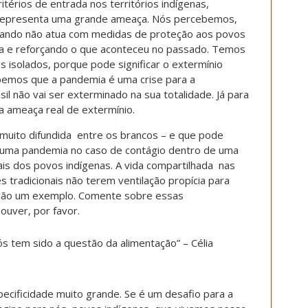
itérios de entrada nos territórios indígenas,
 representa uma grande ameaça. Nós percebemos,
quando não atua com medidas de proteção aos povos
ana e reforçando o que aconteceu no passado. Temos
isolados, porque pode significar o extermínio
emos que a pandemia é uma crise para a
 não vai ser exterminado na sua totalidade. Já para
a ameaça real de extermínio.
muito difundida entre os brancos – e que pode
 à uma pandemia no caso de contágio dentro de uma
rais dos povos indígenas. A vida compartilhada nas
s tradicionais não terem ventilação propícia para
s são um exemplo. Comente sobre essas
houver, por favor.
s tem sido a questão da alimentação” – Célia
cificidade muito grande. Se é um desafio para a