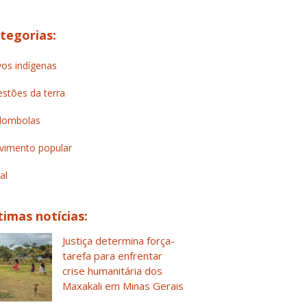
tegorias:
os indígenas
stões da terra
lombolas
imento popular
al
timas notícias:
Justiça determina força-
tarefa para enfrentar
crise humanitária dos
Maxakali em Minas Gerais