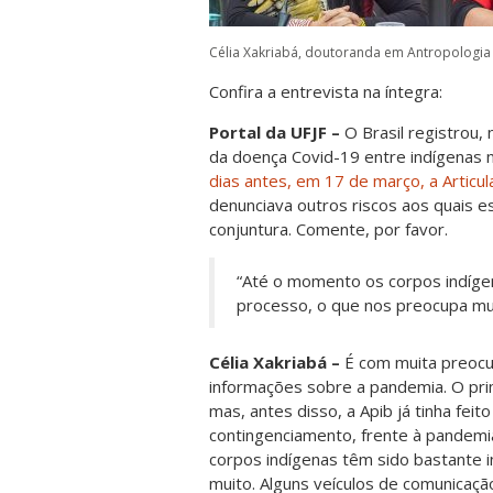
Célia Xakriabá, doutoranda em Antropologia
Confira a entrevista na íntegra:
Portal da UFJF –
O Brasil registrou,
da doença Covid-19 entre indígenas na
dias antes, em 17 de março, a Articul
denunciava outros riscos aos quais 
conjuntura. Comente, por favor.
“Até o momento os corpos indígen
processo, o que nos preocupa mui
Célia Xakriabá –
É com muita preoc
informações sobre a pandemia. O prim
mas, antes disso, a Apib já tinha fei
contingenciamento, frente à pandemi
corpos indígenas têm sido bastante i
muito. Alguns veículos de comunicaç