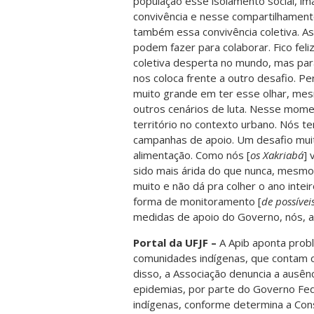
população esse isolamento social, im
convivência e nesse compartilhamento
também essa convivência coletiva. A
podem fazer para colaborar. Fico feli
coletiva desperta no mundo, mas para
nos coloca frente a outro desafio. 
muito grande em ter esse olhar, me
outros cenários de luta. Nesse mome
território no contexto urbano. Nós t
campanhas de apoio. Um desafio mui
alimentação. Como nós [
os Xakriabá
] 
sido mais árida do que nunca, mesmo 
muito e não dá pra colher o ano intei
forma de monitoramento [
de possívei
medidas de apoio do Governo, nós, a
Portal da UFJF –
A Apib aponta prob
comunidades indígenas, que contam c
disso, a Associação denuncia a ausên
epidemias, por parte do Governo Fed
indígenas, conforme determina a Cons