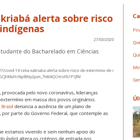
akriabá alerta sobre risco
Ca
 indígenas
Pov
27/03/2020
Que
studante do Bacharelado em Ciências
Qui
Mov
27/covid-19-celia-xakriaba-alerta-sobre-risco-de-exterminio-de-i
pGCJFiMulYcNplBNy2pxn_7hM4QCHroFb1P1JfM
Ger
 provocada pelo novo coronavírus, lideranças
Úl
 extermínio em massa dos povos originários.
Brasil
denuncia a ausência de um plano de
s, por parte do Governo Federal, que contemple as
ue estamos vivendo e sem nenhum apoio do
do Índio
] altera os critérios de entrada nos