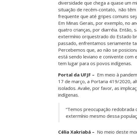
diversidade que chega a quase um mi
situação de recém-contato, não têm 
frequente que até gripes comuns sej
Em Minas Gerais, por exemplo, no an
quatro crianças, por diarréia. Então
extermínio orquestrado do Estado bras
passado, enfrentamos seriamente ta
Percebemos que, ao não se posicionar
está sendo leviano e conivente com e
tem lugar para os povos indígenas.
Portal da UFJF –
Em meio à pandemia
17 de março, a Portaria 419/2020, a
isolados. Avalie, por favor, as impli
indígenas.
“Temos preocupação redobrada co
extermínio mesmo dessa populaçã
Célia Xakriabá –
No meio deste mo