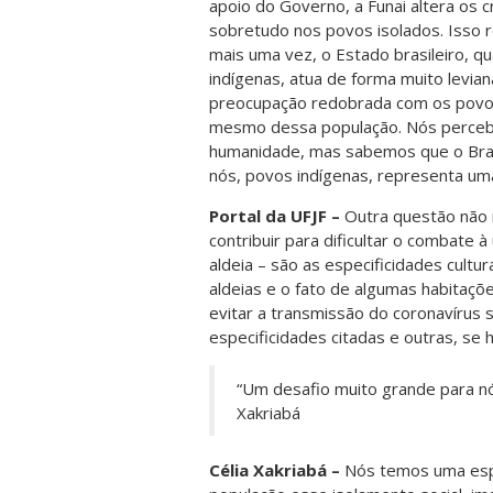
apoio do Governo, a Funai altera os cr
sobretudo nos povos isolados. Isso
mais uma vez, o Estado brasileiro, 
indígenas, atua de forma muito levi
preocupação redobrada com os povos 
mesmo dessa população. Nós perceb
humanidade, mas sabemos que o Brasil
nós, povos indígenas, representa um
Portal da UFJF –
Outra questão não 
contribuir para dificultar o combate
aldeia – são as especificidades cultu
aldeias e o fato de algumas habitaçõe
evitar a transmissão do coronavíru
especificidades citadas e outras, se 
“Um desafio muito grande para nó
Xakriabá
Célia Xakriabá –
Nós temos uma espe