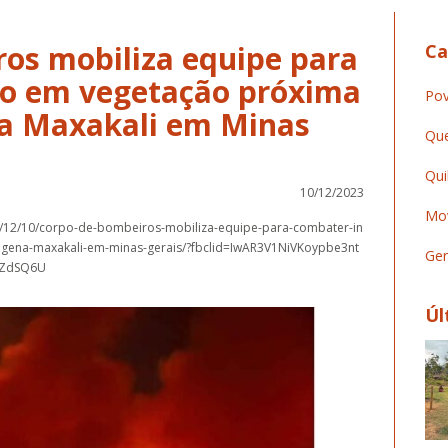
os mobiliza equipe para
Ca
io em vegetação próxima
Pov
na Maxakali em Minas
Que
Qui
10/12/2023
Mov
/12/10/corpo-de-bombeiros-mobiliza-equipe-para-combater-in
igena-maxakali-em-minas-gerais/?fbclid=IwAR3V1NiVKoypbe3nt
Ger
IZdSQ6U
Úl