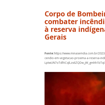
Corpo de Bombeir
combater incênd
à reserva indíge
Gerais
Fonte:
https://www.minasemdia.com.br/2023
cendio-em-vegetacao-proxima-a-reserva-ind
LptwUN7oTdfACqlLzs6ZQDw_jW_gmhh1bTq