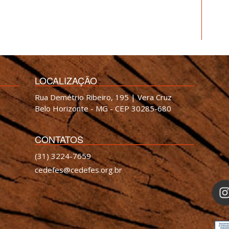
LOCALIZAÇÃO
Rua Demétrio Ribeiro, 195 | Vera Cruz
Belo Horizonte - MG - CEP 30285-680
CONTATOS
(31) 3224-7659
cedefes@cedefes.org.br