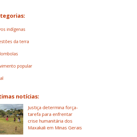
tegorias:
os indígenas
stões da terra
lombolas
imento popular
al
timas notícias:
Justiça determina força-
tarefa para enfrentar
crise humanitária dos
Maxakali em Minas Gerais