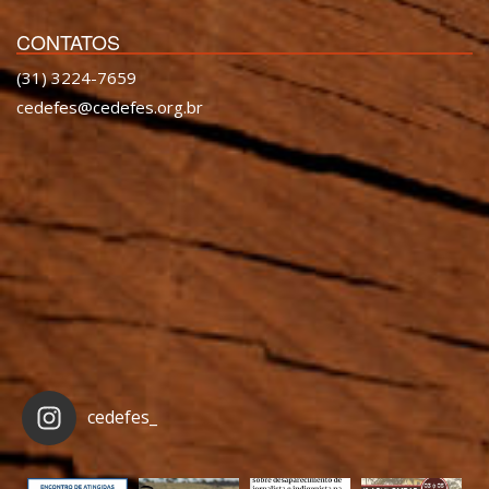
CONTATOS
(31) 3224-7659
cedefes@cedefes.org.br
cedefes_