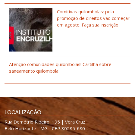
Comitivas quilombolas: pela
promoção de direitos vão começar
em agosto. Faça sua inscrição
Atenção comunidades quilombolas! Cartilha sobre
saneamento quilombola
LOCALIZAÇÃO
Rua Demétrio Ribeiro, 195 | Vera Cruz
Belo Horizonte - MG - CEP 30285-680