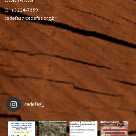
(31) 3224-7659
cedefes@cedefes.org.br
cedefes_