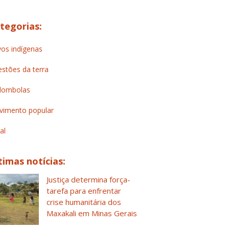
tegorias:
os indígenas
stões da terra
lombolas
imento popular
al
timas notícias:
Justiça determina força-
tarefa para enfrentar
crise humanitária dos
Maxakali em Minas Gerais