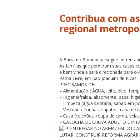
Contribua com as
regional metrop
A Bacia do Paraopeba segue enfrentando
As famílias que perderam suas casas c
é bem vinda e será direcionada para 
Pátria Livre, em São Joaquim de Bicas.
PRECISAMOS DE:
– Alimentação ( ÁGUA, leite, óleo, temp
– Higiene(fralda, absorvente, papel higi
– Limpeza (água sanitária, sabão em pó,
– Vestuário (roupas, sapatos, capa de c
– Casa (colchões, roupa de cama, velas,
– GALOCHA DE CHUVA ADULTO E INF
ENTREGAR NO ARMAZÉM DO CAMPO
LUTAR: CONSTRUIR REFORMA AGRÁRI