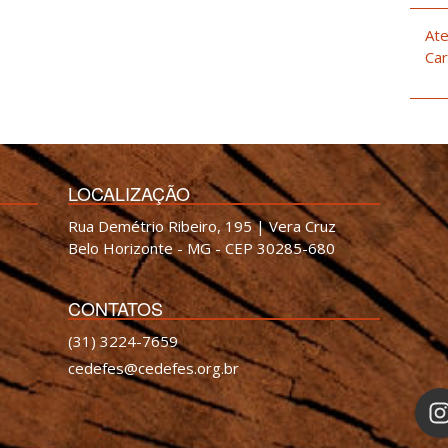
Ate
Car
LOCALIZAÇÃO
Rua Demétrio Ribeiro, 195 | Vera Cruz
Belo Horizonte - MG - CEP 30285-680
CONTATOS
(31) 3224-7659
cedefes@cedefes.org.br