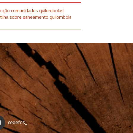
nção comunidades quilombolas!
tilha sobre saneamento quilombola
cedefes_