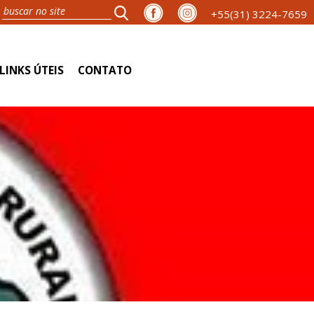
+55(31) 3224-7659
LINKS ÚTEIS
CONTATO