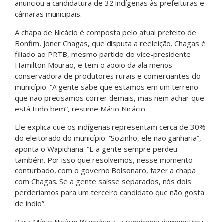
anunciou a candidatura de 32 indígenas às prefeituras e
câmaras municipais.
A chapa de Nicácio é composta pelo atual prefeito de
Bonfim, Joner Chagas, que disputa a reeleição. Chagas é
filiado ao PRTB, mesmo partido do vice-presidente
Hamilton Mourão, e tem o apoio da ala menos
conservadora de produtores rurais e comerciantes do
município. “A gente sabe que estamos em um terreno
que não precisamos correr demais, mas nem achar que
está tudo bem”, resume Mário Nicácio.
Ele explica que os indígenas representam cerca de 30%
do eleitorado do município. “Sozinho, ele não ganharia”,
aponta o Wapichana. “E a gente sempre perdeu
também. Por isso que resolvemos, nesse momento
conturbado, com o governo Bolsonaro, fazer a chapa
com Chagas. Se a gente saísse separados, nós dois
perderíamos para um terceiro candidato que não gosta
de índio”.
Para Mário Nicácio Wapichana, a pandemia demonstrou