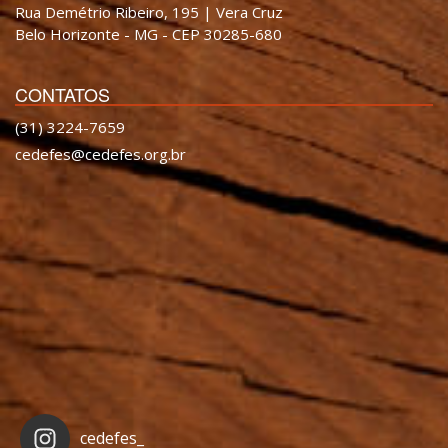
Rua Demétrio Ribeiro, 195 | Vera Cruz
Belo Horizonte - MG - CEP 30285-680
CONTATOS
(31) 3224-7659
cedefes@cedefes.org.br
cedefes_