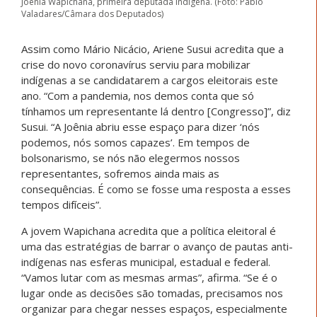
Joenia Wapichana, primeira deputada indígena. (Foto: Pablo
Valadares/Câmara dos Deputados)
Assim como Mário Nicácio, Ariene Susui acredita que a
crise do novo coronavírus serviu para mobilizar
indígenas a se candidatarem a cargos eleitorais este
ano. “Com a pandemia, nos demos conta que só
tínhamos um representante lá dentro [Congresso]”, diz
Susui. “A Joênia abriu esse espaço para dizer ‘nós
podemos, nós somos capazes’. Em tempos de
bolsonarismo, se nós não elegermos nossos
representantes, sofremos ainda mais as
consequências. É como se fosse uma resposta a esses
tempos difíceis”.
A jovem Wapichana acredita que a política eleitoral é
uma das estratégias de barrar o avanço de pautas anti-
indígenas nas esferas municipal, estadual e federal.
“Vamos lutar com as mesmas armas”, afirma. “Se é o
lugar onde as decisões são tomadas, precisamos nos
organizar para chegar nesses espaços, especialmente