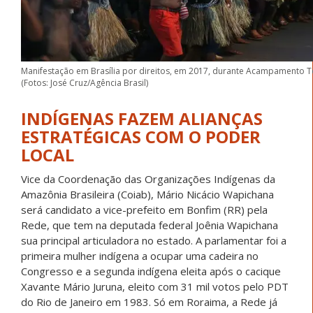
Manifestação em Brasília por direitos, em 2017, durante Acampamento Te
(Fotos: José Cruz/Agência Brasil)
INDÍGENAS FAZEM ALIANÇAS
ESTRATÉGICAS COM O PODER
LOCAL
Vice da Coordenação das Organizações Indígenas da
Amazônia Brasileira (Coiab), Mário Nicácio Wapichana
será candidato a vice-prefeito em Bonfim (RR) pela
Rede, que tem na deputada federal Joênia Wapichana
sua principal articuladora no estado. A parlamentar foi a
primeira mulher indígena a ocupar uma cadeira no
Congresso e a segunda indígena eleita após o cacique
Xavante Mário Juruna, eleito com 31 mil votos pelo PDT
do Rio de Janeiro em 1983. Só em Roraima, a Rede já