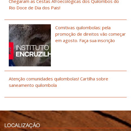
Chegaram as Cestas Afroecológicas dos Quilombos do
Rio Doce de Dia dos Pais!
Comitivas quilombolas: pela
promoção de direitos vão começar
em agosto. Faça sua inscrição
Atenção comunidades quilombolas! Cartilha sobre
saneamento quilombola
LOCALIZAÇÃO