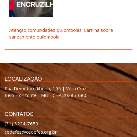
Atenção comunidades quilombolas! Cartilha sobre
saneamento quilombola
LOCALIZAÇÃO
Rua Demétrio Ribeiro, 195 | Vera Cruz
Belo Horizonte - MG - CEP 30285-680
CONTATOS
(31) 3224-7659
cedefes@cedefes.org.br