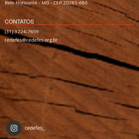
Belo Horizonte - MG - CEP 30285-680
CONTATOS
(31) 3224-7659
cedefes@cedefes.org.br
cedefes_