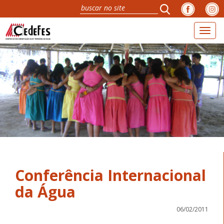
Toggl
naviga
Conferência Internacional
da Água
06/02/2011