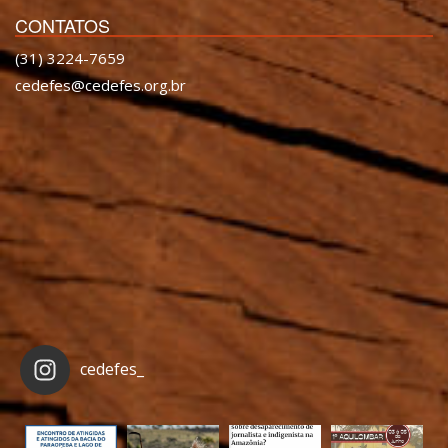
CONTATOS
(31) 3224-7659
cedefes@cedefes.org.br
cedefes_