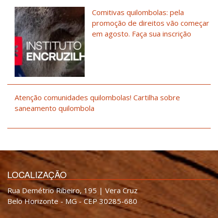
Comitivas quilombolas: pela
promoção de direitos vão começar
em agosto. Faça sua inscrição
Atenção comunidades quilombolas! Cartilha sobre
saneamento quilombola
LOCALIZAÇÃO
Rua Demétrio Ribeiro, 195 | Vera Cruz
Belo Horizonte - MG - CEP 30285-680