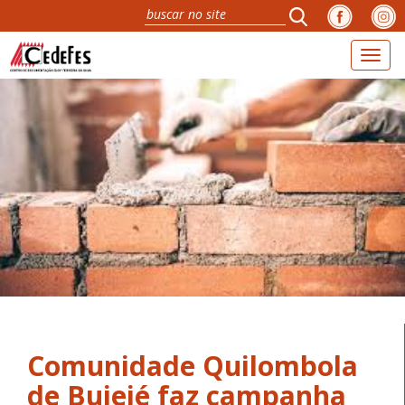
Toggl
naviga
Comunidade Quilombola
de Buieié faz campanha