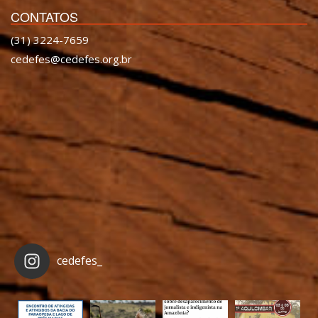
CONTATOS
(31) 3224-7659
cedefes@cedefes.org.br
cedefes_