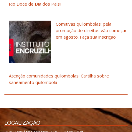
Rio Doce de Dia dos Pais!
Comitivas quilombolas: pela
promoção de direitos vão começar
em agosto. Faça sua inscrição
Atenção comunidades quilombolas! Cartilha sobre
saneamento quilombola
LOCALIZAÇÃO
Rua Demétrio Ribeiro, 195 | Vera Cruz