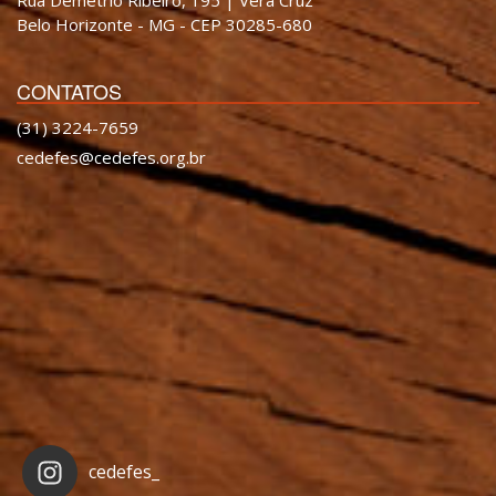
Belo Horizonte - MG - CEP 30285-680
CONTATOS
(31) 3224-7659
cedefes@cedefes.org.br
cedefes_