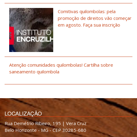
Comitivas quilombolas: pela
promoção de direitos vão começar
em agosto. Faça sua inscrição
Atenção comunidades quilombolas! Cartilha sobre
saneamento quilombola
LOCALIZAÇÃO
Rua Demétrio Ribeiro, 195 | Vera Cruz
Belo Horizonte - MG - CEP 30285-680