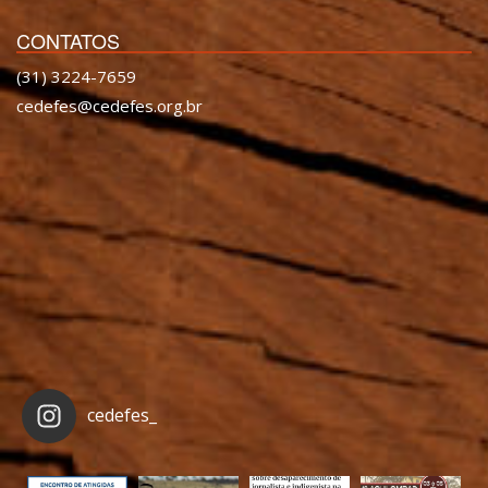
CONTATOS
(31) 3224-7659
cedefes@cedefes.org.br
cedefes_