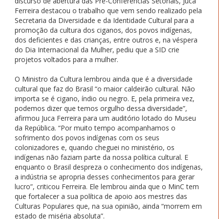
discurso de abertura das Pré-Conferências Setoriais, Juca
Ferreira destacou o trabalho que vem sendo realizado pela
Secretaria da Diversidade e da Identidade Cultural para a
promoção da cultura dos ciganos, dos povos indígenas,
dos deficientes e das crianças, entre outros e, na véspera
do Dia Internacional da Mulher, pediu que a SID crie
projetos voltados para a mulher.
O Ministro da Cultura lembrou ainda que é a diversidade
cultural que faz do Brasil “o maior caldeirão cultural. Não
importa se é cigano, índio ou negro. E, pela primeira vez,
podemos dizer que temos orgulho dessa diversidade”,
afirmou Juca Ferreira para um auditório lotado do Museu
da República. “Por muito tempo acompanhamos o
sofrimento dos povos indígenas com os seus
colonizadores e, quando cheguei no ministério, os
indígenas não faziam parte da nossa política cultural. E
enquanto o Brasil despreza o conhecimento dos indígenas,
a indústria se apropria desses conhecimentos para gerar
lucro”, criticou Ferreira. Ele lembrou ainda que o MinC tem
que fortalecer a sua política de apoio aos mestres das
Culturas Populares que, na sua opinião, ainda “morrem em
estado de miséria absoluta”.