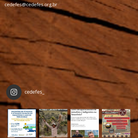
cedefes@cedefes.org.br
cedefes_