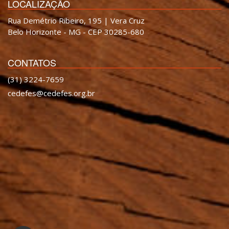
LOCALIZAÇÃO
Rua Demétrio Ribeiro, 195 | Vera Cruz
Belo Horizonte - MG - CEP 30285-680
CONTATOS
(31) 3224-7659
cedefes@cedefes.org.br