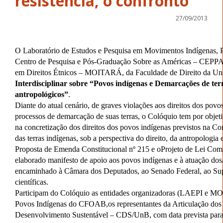
resistência, o confronto
27/09/2013
O Laboratório de Estudos e Pesquisa em Movimentos Indígenas, Po
Centro de Pesquisa e Pós-Graduação Sobre as Américas – CEPPA
em Direitos Étnicos – MOITARÁ, da Faculdade de Direito da UnB,
Interdisciplinar sobre “Povos indígenas e Demarcações de terras
antropológicos”
.
Diante do atual cenário, de graves violações aos direitos dos pov
processos de demarcação de suas terras, o Colóquio tem por objetiv
na concretização dos direitos dos povos indígenas previstos na Co
das terras indígenas, sob a perspectiva do direito, da antropologia
Proposta de Emenda Constitucional nº 215 e oProjeto de Lei Com
elaborado manifesto de apoio aos povos indígenas e à atuação dos/
encaminhado à Câmara dos Deputados, ao Senado Federal, ao Supre
científicas.
Participam do Colóquio as entidades organizadoras (LAEPI e MO
Povos Indígenas do CFOAB,os representantes da Articulação dos 
Desenvolvimento Sustentável – CDS/UnB, com data prevista para