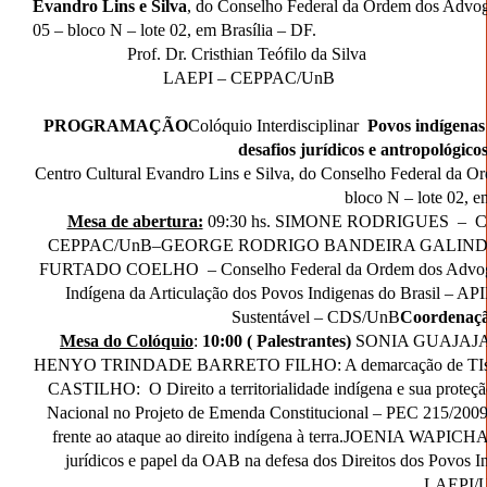
Evandro Lins e Silva
, do Conselho Federal da Ordem dos Advo
05 – bloco N – lote 02, em Brasília – DF.
Prof. Dr. Cristhian Teófilo da Silva
LAEPI – CEPPAC/UnB
PROGRAMAÇÃO
Colóquio Interdisciplinar
Povos indígenas 
desafios jurídicos e antropológico
Centro Cultural Evandro Lins e Silva, do Conselho Federal da
bloco N – lote 02, e
Mesa de abertura:
09:30 hs.
SIMONE RODRIGUES – Centro 
CEPPAC/UnB–
GEORGE RODRIGO BANDEIRA GALINDO –F
FURTADO COELHO – Conselho Federal da Ordem dos Advog
Indígena da Articulação dos Povos Indigenas do Brasil – AP
Sustentável – CDS/UnB
Coordenaç
Mesa do Colóquio
:
10:00 ( Palestrantes)
SONIA GUAJAJARA
HENYO TRINDADE BARRETO FILHO: A demarcação de TIs hoje
CASTILHO: O Direito a territorialidade indígena e sua proteção
Nacional no Projeto de Emenda Constitucional – PEC 215/200
frente ao ataque ao direito indígena à terra.
JOENIA WAPICHAN
jurídicos e papel da OAB na defesa dos Direitos dos Povos I
LAEPI/