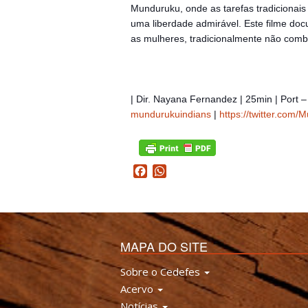
Munduruku, onde as tarefas tradicionais
uma liberdade admirável. Este filme doc
as mulheres, tradicionalmente não comb
| Dir. Nayana Fernandez | 25min | Port – 
mundurukuindians
|
https://twitter.com/
M
Facebook
WhatsApp
MAPA DO SITE
Sobre o Cedefes
Acervo
Notícias