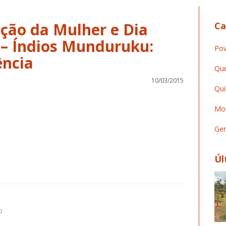
ação da Mulher e Dia
Ca
– Índios Munduruku:
Pov
ência
Que
10/03/2015
Qui
Mov
Ger
Úl
o