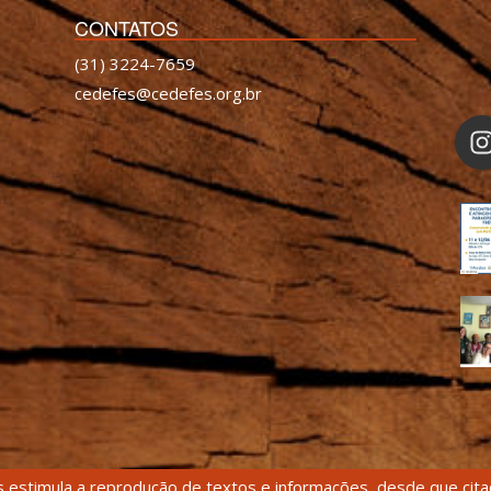
CONTATOS
(31) 3224-7659
cedefes@cedefes.org.br
 estimula a reprodução de textos e informações, desde que citad