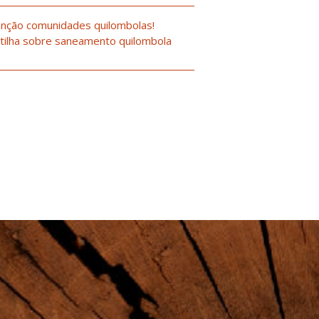
nção comunidades quilombolas!
tilha sobre saneamento quilombola