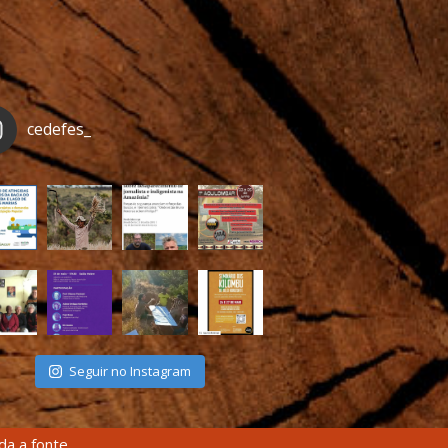
cedefes_
Seguir no Instagram
a a fonte.