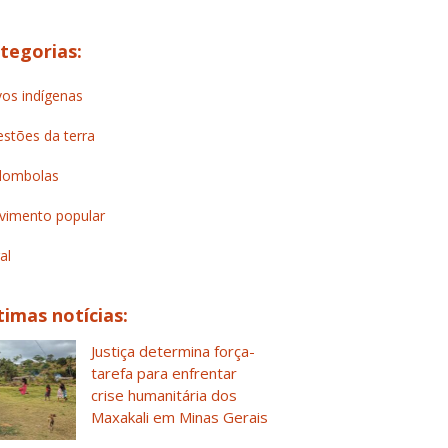
tegorias:
os indígenas
stões da terra
lombolas
imento popular
al
timas notícias:
Justiça determina força-
tarefa para enfrentar
crise humanitária dos
Maxakali em Minas Gerais