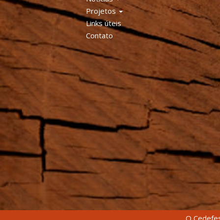
Projetos
Links úteis
Contato
O Cedefes