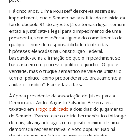
Há cinco anos, Dilma Rousseff descrevia assim seu
impeachment, que o Senado havia ratificado no início da
tarde daquele 31 de agosto. Já se tornara lugar-comum
então a justificativa legal para o impedimento de uma
presidenta, sem evidência alguma do cometimento de
qualquer crime de responsabilidade dentro das
hipóteses elencadas na Constituição Federal,
baseando-se na afirmação de que o impeachment se
basearia em um processo político e jurídico. O que é
verdade, mas o truque semântico se vale de utilizar o
termo “político” como preponderante, praticamente a
anular o “jurídico”. E aí se faz a farsa.
À época presidente da Associação de Juízes para a
Democracia, André Augusto Salvador Bezerra era
taxativo em
artigo publicado
a dois dias do julgamento
do Senado. “Parece que o delírio hermenêutico foi longe
demais, alcançando agora o requisito mínimo de uma
democracia representativa, o voto popular. Não há
dúvida de que, no futuro, os manuais de direito