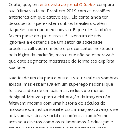
Couto, que, em
entrevista ao jornal
O Globo
, compara
sua última visita ao Brasil em 2019 com as ocasiões
anteriores em que esteve aqui. Ele conta ainda ter
descoberto “que existem outros brasileiros, além
daqueles com quem eu convivia. E que eles também
fazem parte do que o Brasil é”. Nenhum de nós
ignorava a existência de um setor da sociedade
brasileira cultivada em ódio e preconceitos, norteada
pela lógica da exclusão, mas o que não se esperava é
que este segmento mostrasse de forma tão explícita
sua face.
Não foi de um dia para o outro. Este Brasil das sombras
existia, mas esbarrava em um superego nacional que
forjava a ideia de um país mais inclusivo e menos
desigual. Motivos para a elaboração da imagem não
faltavam: mesmo com uma história de séculos de
massacres, injustiça social e discriminações, avanços se
notavam nas áreas social e econômica, também no
acesso a direitos como os relacionados à educação e
saúde. Pouco para o passivo que o país tem, mas