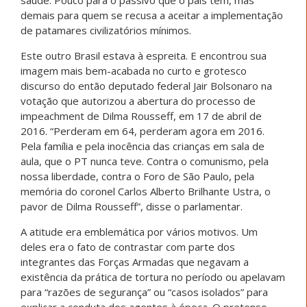
demais para quem se recusa a aceitar a implementação
de patamares civilizatórios mínimos.
Este outro Brasil estava à espreita. E encontrou sua
imagem mais bem-acabada no curto e grotesco
discurso do então deputado federal Jair Bolsonaro na
votação que autorizou a abertura do processo de
impeachment de Dilma Rousseff, em 17 de abril de
2016. “Perderam em 64, perderam agora em 2016.
Pela família e pela inocência das crianças em sala de
aula, que o PT nunca teve. Contra o comunismo, pela
nossa liberdade, contra o Foro de São Paulo, pela
memória do coronel Carlos Alberto Brilhante Ustra, o
pavor de Dilma Rousseff”, disse o parlamentar.
A atitude era emblemática por vários motivos. Um
deles era o fato de contrastar com parte dos
integrantes das Forças Armadas que negavam a
existência da prática de tortura no período ou apelavam
para “razões de segurança” ou “casos isolados” para
explicar a conduta dos agentes à época. O pretenso