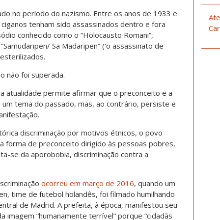
çado no período do nazismo. Entre os anos de 1933 e
Ate
 ciganos tenham sido assassinados dentro e fora
Car
sódio conhecido como o “Holocausto Romani”,
 “Samudaripen/ Sa Madaripen” (‘o assassinato de
esterilizados.
io não foi superada.
na atualidade permite afirmar que o preconceito e a
é um tema do passado, mas, ao contrário, persiste e
anifestação.
tórica discriminação por motivos étnicos, o povo
a forma de preconceito dirigido às pessoas pobres,
ata-se da aporobobia, discriminação contra a
iscriminação
ocorreu em março de 2016
, quando um
, time de futebol holandês, foi filmado humilhando
entral de Madrid. A prefeita, à época, manifestou seu
 da imagem “humanamente terrível” porque “cidadãs