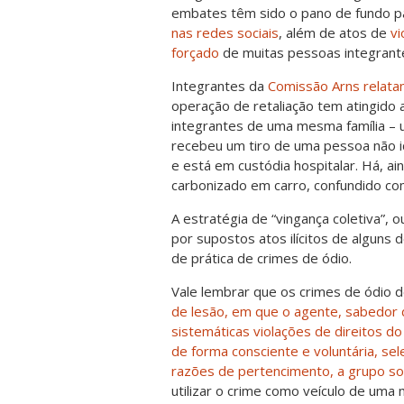
embates têm sido o pano de fundo pa
nas redes sociais
, além de atos de
vi
forçado
de muitas pessoas integrant
Integrantes da
Comissão Arns relat
operação de retaliação tem atingido 
integrantes de uma mesma família – u
recebeu um tiro de uma pessoa não id
e está em custódia hospitalar. Há, a
carbonizado em carro, confundido co
A estratégia de “vingança coletiva”, 
por supostos atos ilícitos de alguns
de prática de crimes de ódio.
Vale lembrar que os crimes de ódio
de lesão, em que o agente, sabedor 
sistemáticas violações de direitos d
de forma consciente e voluntária, se
razões de pertencimento, a grupo soc
utilizar o crime como veículo de um