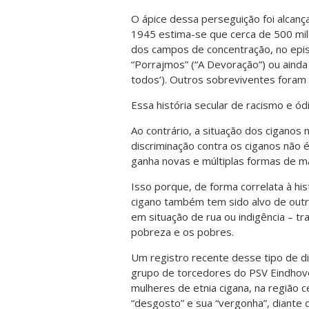
O ápice dessa perseguição foi alcan
1945 estima-se que cerca de 500 mil
dos campos de concentração, no epi
“Porrajmos” (“A Devoração”) ou ainda
todos’). Outros sobreviventes foram 
Essa história secular de racismo e ód
Ao contrário, a situação dos ciganos 
discriminação contra os ciganos não 
ganha novas e múltiplas formas de m
Isso porque, de forma correlata à his
cigano também tem sido alvo de outr
em situação de rua ou indigência – tr
pobreza e os pobres.
Um registro recente desse tipo de d
grupo de torcedores do PSV Eindhoven
mulheres de etnia cigana, na região c
“desgosto” e sua “vergonha”, diante