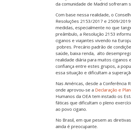
da comunidade de Madrid sofreram s
Com base nessa realidade, o Conselho
Resoluções 2153/2017 e 2509/2019
medidas, especialmente no que tange
preâmbulo, a Resolução 2153 inform
ciganos e viajantes vivendo na Euro
pobres. Precário padrão de condiçõe
saúde, baixa renda, alto desempreg
realidade diária para muitos ciganos e
confiança entre estes grupos, a popu
essa situação e dificultam a superaç
Nas Américas, desde a Conferência Re
onde aprovou-se a
Declaração e Pla
Humanos da OEA tem instado os Esta
fáticas que dificultam o pleno exercíci
ao povo cigano.
No Brasil, em que pesem as diretivas
ainda é preocupante.