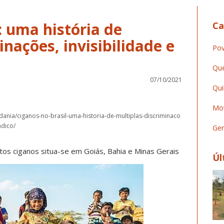
: uma história de
Ca
inações, invisibilidade e
Pov
Que
07/10/2021
Qui
Mov
adania/ciganos-no-brasil-uma-historia-de-multiplas-discriminaco
adico/
Ger
s ciganos situa-se em Goiás, Bahia e Minas Gerais
Úl