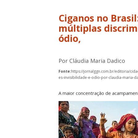
Ciganos no Brasil
múltiplas discrim
ódio,
Por Cláudia Maria Dadico
Fonte:
https://jornalggn.com.br/editoria/cid
es-invisibilidade-e-odio-por-claudia-maria-d
A maior concentração de acampamento