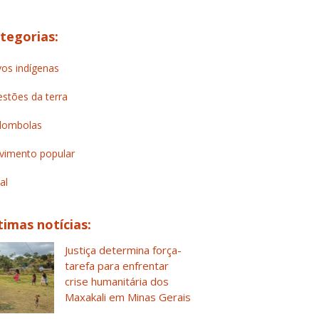
tegorias:
os indígenas
stões da terra
lombolas
imento popular
al
timas notícias:
Justiça determina força-
tarefa para enfrentar
crise humanitária dos
Maxakali em Minas Gerais