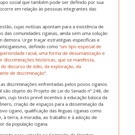
upo social que também pode ser definido por sua
o ocorre em relação às pessoas integrantes das
tão, cujas notícias apontam para a existência de
os das comunidades ciganas, ainda sem uma solução
 demora. Urge traçar estratégias específicas e
nticiganismo, definido como “
um tipo especial de
uperioridade racial, uma forma de desumanização e
or discriminações históricas, que se manifesta,
do discurso de ódio, da exploração, da
ante de discriminação
”.
 as discriminações enfrentadas pelos povos ciganos
sil são objeto do Projeto de Lei do Senado nº 248, de
im, cujo texto prevê incentivo à educação básica da
ênero, criação de espaços para a disseminação da
povo cigano, qualificação das línguas ciganas como
e, à terra, à moradia, ao trabalho e à adoção de
or da população cigana.