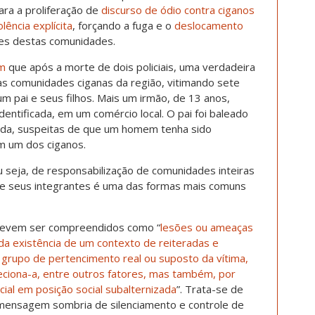
ra a proliferação de
discurso de ódio contra ciganos
olência explícita
, forçando a fuga e o
deslocamento
es destas comunidades.
am
que após a morte de dois policiais, uma verdadeira
as comunidades ciganas da região, vitimando sete
m pai e seus filhos. Mais um irmão, de 13 anos,
entificada, em um comércio local. O pai foi baleado
inda, suspeitas de que um homem tenha sido
m um dos ciganos.
ou seja, de responsabilização de comunidades inteiras
 de seus integrantes é uma das formas mais comuns
 devem ser compreendidos como “
lesões ou ameaças
da existência de um contexto de reiteradas e
o grupo de pertencimento real ou suposto da vítima,
leciona-a, entre outros fatores, mas também, por
ial em posição social subalternizada
”. Trata-se de
a mensagem sombria de silenciamento e controle de