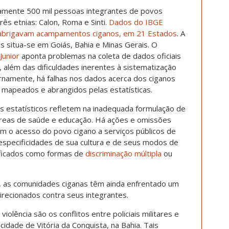
amente 500 mil pessoas integrantes de povos
ês etnias: Calon, Roma e Sinti.
Dados do IBGE
abrigavam acampamentos ciganos, em 21 Estados
. A
situa-se em Goiás, Bahia e Minas Gerais. O
Junior
aponta problemas na coleta de dados oficiais
 além das dificuldades inerentes à sistematização
namente, há falhas nos dados acerca dos ciganos
 mapeados e abrangidos pelas estatísticas.
s estatísticos refletem na inadequada formulação de
 áreas de saúde e educação. Há ações e omissões
m o acesso do povo cigano a serviços públicos de
especificidades de sua cultura e de seus modos de
ificados como formas de
discriminação múltipla
ou
, as comunidades ciganas têm ainda enfrentado um
irecionados contra seus integrantes.
olência são os conflitos entre policiais militares e
idade de Vitória da Conquista, na Bahia. Tais