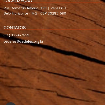
LOCALIZAÇÃO
Rua Demétrio Ribeiro, 195 | Vera Cruz
Belo Horizonte - MG - CEP 30285-680
CONTATOS
(31) 3224-7659
cedefes@cedefes.org.br