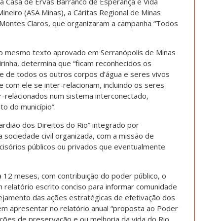
ia Casa de Ervas Barranco de Esperança e Vida
Mineiro (ASA Minas), a Cáritas Regional de Minas
e Montes Claros, que organizaram a campanha “Todos
m o mesmo texto aprovado em Serranópolis de Minas
rinha, determina que “ficam reconhecidos os
, e de todos os outros corpos d’água e seres vivos
 com ele se inter-relacionam, incluindo os seres
-relacionados num sistema interconectado,
o do município”.
uardião dos Direitos do Rio” integrado por
 sociedade civil organizada, com a missão de
cisórios públicos ou privados que eventualmente
a 12 meses, com contribuição do poder público, o
 relatório escrito conciso para informar comunidade
nejamento das ações estratégicas de efetivação dos
ém apresentar no relatório anual “proposta ao Poder
ções de preservação e ou melhoria da vida do Rio