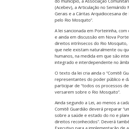
do município, a Associação Comunitár
(Acebev), a Articulação no Semiárido 
Gerais e a Cáritas Arquidiocesana d
pelo Rio Mosquito”.
A lei sancionada em Porteirinha, co
e ainda em discussão em Nova Portei
direitos intrínsecos do Rio Mosquito
que nele existam naturalmente ou que
humanos, na medida em que são inter
integrado e interdependente no âmbit
O texto da lei cria ainda o “Comitê G
representantes do poder público e da
participar de “todos os processos de
versarem sobre o Rio Mosquito”.
Ainda segundo a Lei, ao menos a cad
Comitê Guardião deverá preparar “um
sobre a saúde e estado do rio e pla
direitos reconhecidos”. Deverá tamb
Executivo para a implementação de a