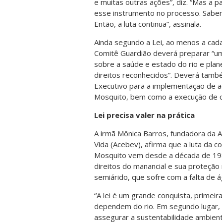
e muitas outras ações”, diz. “Mas a p
esse instrumento no processo. Sabe
Então, a luta continua”, assinala.
Ainda segundo a Lei, ao menos a cad
Comitê Guardião deverá preparar “um
sobre a saúde e estado do rio e pla
direitos reconhecidos”. Deverá tamb
Executivo para a implementação de a
Mosquito, bem como a execução de ob
Lei precisa valer na prática
A irmã Mônica Barros, fundadora da 
Vida (Acebev), afirma que a luta da 
Mosquito vem desde a década de 1980
direitos do manancial e sua proteção
semiárido, que sofre com a falta de á
“A lei é um grande conquista, primeir
dependem do rio. Em segundo lugar, p
assegurar a sustentabilidade ambienta