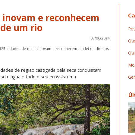
s inovam e reconhecem
Ca
 de um rio
Pov
03/06/2024
Que
525-cidades-de-minas-inovam-e-reconhecem-em-lei-os-direitos
Qui
Mov
nidades de região castigada pela seca conquistam
urso d’água e todo o seu ecossistema
Ger
Úl