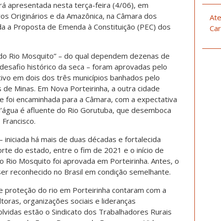
rá apresentada nesta terça-feira (4/06), em
vos Originários e da Amazônica, na Câmara dos
Ate
ida a Proposta de Emenda à Constituição (PEC) dos
Car
 do Rio Mosquito” – do qual dependem dezenas de
desafio histórico da seca – foram aprovadas pelo
tivo em dois dos três municípios banhados pelo
s de Minas. Em Nova Porteirinha, a outra cidade
te foi encaminhada para a Câmara, com a expectativa
d’água é afluente do Rio Gorutuba, que desemboca
 Francisco.
 – iniciada há mais de duas décadas e fortalecida
te do estado, entre o fim de 2021 e o início de
o Rio Mosquito foi aprovada em Porteirinha. Antes, o
 ser reconhecido no Brasil em condição semelhante.
 proteção do rio em Porteirinha contaram com a
ultoras, organizações sociais e lideranças
olvidas estão o Sindicato dos Trabalhadores Rurais