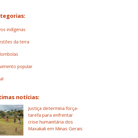
tegorias:
os indígenas
stões da terra
lombolas
imento popular
al
timas notícias:
Justiça determina força-
tarefa para enfrentar
crise humanitária dos
Maxakali em Minas Gerais