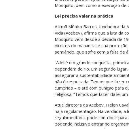
Mosquito, bem como a execução de ob
Lei precisa valer na prática
A irmã Mônica Barros, fundadora da 
Vida (Acebev), afirma que a luta da 
Mosquito vem desde a década de 1980
direitos do manancial e sua proteção
semiárido, que sofre com a falta de á
“A lei é um grande conquista, primeir
dependem do rio. Em segundo lugar, p
assegurar a sustentabilidade ambienta
não é respeitada. Temos que fazer co
cumprido – e até com punição para que
religiosa. “Temos que fazer da lei um
Atual diretora da Acebev, Helen Cava
haja regulamentação. Na verdade, a l
regulamentada, pode contribuir para 
podendo inclusive entrar no orçamen