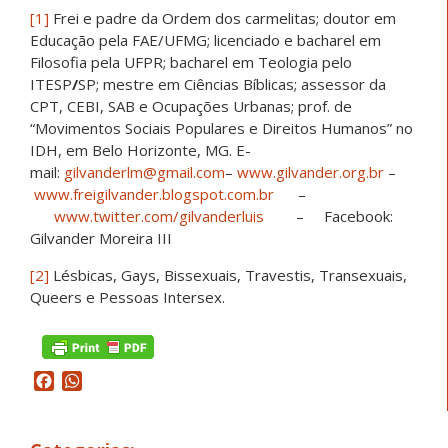
[1]
Frei e padre da Ordem dos carmelitas; doutor em
Educação pela FAE/UFMG; licenciado e bacharel em
Filosofia pela UFPR; bacharel em Teologia pelo
ITESP
/
SP; mestre em Ciências Bíblicas; assessor da
CPT, CEBI, SAB e Ocupações Urbanas; prof. de
“Movimentos Sociais Populares e Direitos Humanos” no
IDH, em Belo Horizonte, MG. E-
mail:
gilvanderlm@gmail.com
–
www.gilvander.org.br
–
www.freigilvander.blogspot.com.br
–
www.twitter.com/gilvanderluis
– Facebook:
Gilvander Moreira III
[2]
Lésbicas, Gays, Bissexuais, Travestis, Transexuais,
Queers e Pessoas Intersex.
Facebook
WhatsApp