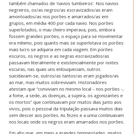
também chamados de ‘navios tumbeiros’. Nos navios
negreiros, os/as negros/as escravizados/as eram
amontoados/as nos porões e amarrados/as em
grupos, em média 400 por cada navio. Nos porões
superlotados, o mau cheiro imperava, pois, embora
fossem grandes porões, o espaço para se movimentar
era mínimo, pois quanto mais se superlotava os porões
mais lucro se adquiria em cada viagem. Em porões
escuros, os negros e as negras escravizados/as
passavam literalmente e existencialmente por noites
escuras, nas quais uns enlouqueciam, outros
suicidavam-se, outros/as tantos/as eram jogados/as
ao mar, mas muitos sobreviviam. Historiadores
atestam que “conviviam no mesmo local – nos porões -,
a fome, a sede, as doenças, a sujeira, os agonizantes e
os mortos” que continuavam por muitos dias junto aos
vivos, pois o pessoal da tripulação passava muitos dias
sem descer aos porões. As fezes e a urina continuavam
nos locais onde os negros eram amarrados nos porões.
Em alto mar, em meio a grandes tempestades, muitos