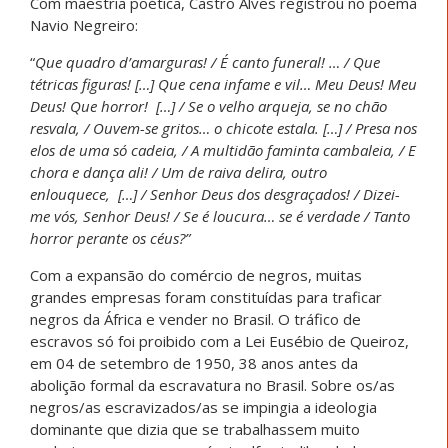
Com maestria poética, Castro Alves registrou no poema
Navio Negreiro:
“
Que quadro d’amarguras! / É canto funeral! … / Que
tétricas figuras! […] Que cena infame e vil… Meu Deus! Meu
Deus! Que horror! […] / Se o velho arqueja, se no chão
resvala, / Ouvem-se gritos… o chicote estala. […] / Presa nos
elos de uma só cadeia, / A multidão faminta cambaleia, / E
chora e dança ali! / Um de raiva delira, outro
enlouquece, […] / Senhor Deus dos desgraçados! / Dizei-
me vós, Senhor Deus! / Se é loucura… se é verdade / Tanto
horror perante os céus?”
Com a expansão do comércio de negros, muitas
grandes empresas foram constituídas para traficar
negros da África e vender no Brasil. O tráfico de
escravos só foi proibido com a Lei Eusébio de Queiroz,
em 04 de setembro de 1950, 38 anos antes da
abolição formal da escravatura no Brasil. Sobre os/as
negros/as escravizados/as se impingia a ideologia
dominante que dizia que se trabalhassem muito