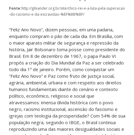
Fonte:
http://gilvander.org.br/site/chico-rei-e-a-luta-pela-superacao
-do-racismo-e-da-escravidao-%EF%BB%BF/
“Feliz Ano Novo”, dizem pessoas, em uma padaria,
enquanto compram o pão de cada dia. Em Brasília, com
o maior aparato militar de segurança e repressão da
história, Jair Bolsonaro toma posse como presidente do
Brasil. Em 8 de dezembro de 1967, o papa Paulo VI
propôs a criação do Dia Mundial da Paz a ser celebrado
todo dia 1º de janeiro. Porém, como conquistar um
“Feliz Ano Novo” e Paz como fruto de justiça social,
agrária, ambiental, urbana e com respeito aos direitos
humanos fundamentais diante do cenário e contexto
político, econômico, religioso e social que
atravessamos: imensa dívida histórica com o povo
negro, racismo institucional, ascensão do fascismo e
igrejas com teologia da prosperidade? Com 54% de sua
população negra, segundo o IBGE, o Brasil continua
reproduzindo uma das maiores desigualdades sociais e