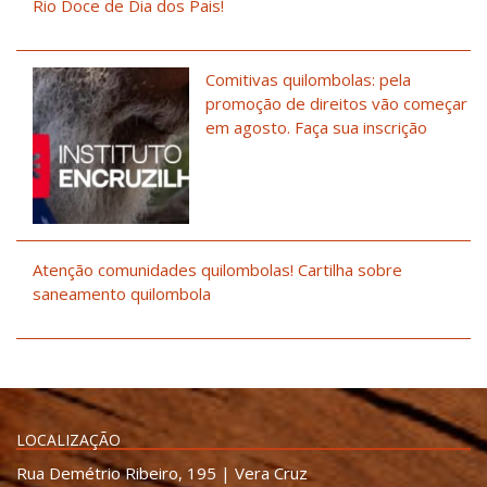
Rio Doce de Dia dos Pais!
Comitivas quilombolas: pela
promoção de direitos vão começar
em agosto. Faça sua inscrição
Atenção comunidades quilombolas! Cartilha sobre
saneamento quilombola
LOCALIZAÇÃO
Rua Demétrio Ribeiro, 195 | Vera Cruz