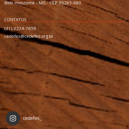
Belo Horizonte - MG - CEP 30285-680
CONTATOS
(31) 3224-7659
cedefes@cedefes.org.br
cedefes_